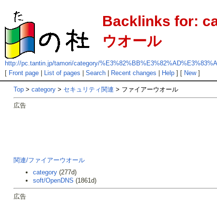
Backlinks fo
ウオール
http://pc.tantin.jp/tamori/category/%E3%82%BB%E3%82%
[
Front page
|
List of pages
|
Search
|
Recent changes
|
Help
] [
New
]
Top
>
category
>
セキュリティ関連
> ファイアーウオール
広告
関連/ファイアーウオール
category
(277d)
soft/OpenDNS
(1861d)
広告