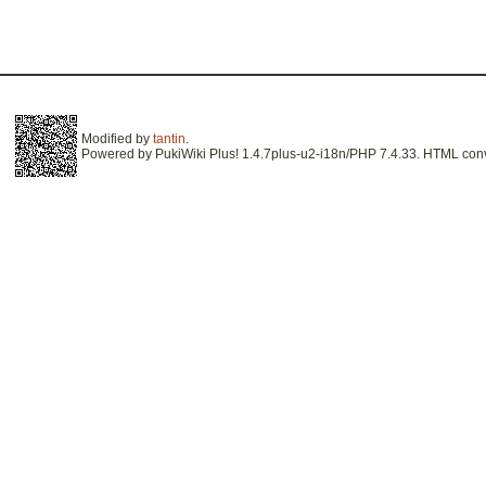
Modified by
tantin
.
Powered by PukiWiki Plus! 1.4.7plus-u2-i18n/PHP 7.4.33. HTML conve