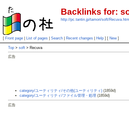
Backlinks for: s
http://pc.tantin.jp/tamori/soft/Recuva.htm
[
Front page
|
List of pages
|
Search
|
Recent changes
|
Help
] [
New
]
Top
>
soft
> Recuva
広告
category/ユーティリティ/その他(ユーティリティ)
(1859d)
category/ユーティリティ/ファイル管理・処理
(1859d)
広告