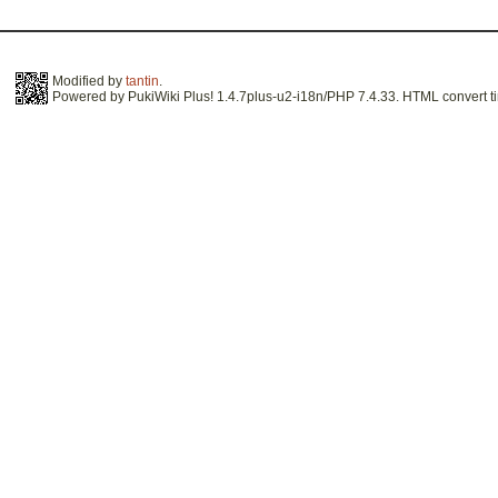
Modified by
tantin
.
Powered by PukiWiki Plus! 1.4.7plus-u2-i18n/PHP 7.4.33. HTML convert ti