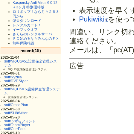
Kaspersky Anti-Virus 6.0 12
＋3ヶ月 特別優待版
表示速度を早く
ロリポップ！なら月々２６３
円から
Pukiwiki
を使っ
楽天ダウンロード
レンタルカート！
イーブックオフ
間違い、リンク切
さくらのレンタルサーバ
ＦＸ始めるならみんなのＦＸ
連絡ください。
無料保険相談
メールは、「pc(AT)t
recent(15)
2025-11-04
soft/MＱUSv51設備保全管理シス
広告
テム
MQUS設備保全管理システム
2025-08-31
soft/Nyzilla
soft/DVDStyler
2025-08-29
soft/MＱUSv５設備保全管理システ
ム
設備保全管理システム
2025-06-04
soft/CrashPlan
2025-05-30
soft/SH8Writer
2025-05-20
soft/うずらフォント
soft/TeamPlayer
soft/CurrPorts
2025-05-19