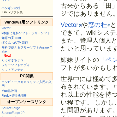
古来からある「田
ペンギンの杜
ジではありません
Linuxソフト集
Windows用ソフトリンク
Vector
や
窓の杜
と
Vector
できて、wikiシ
k本的に無料ソフト・フリーソフト
知恵の実.com
また、管理人個人
ぼくんちのTV 別館
たいと思っていま
無料で使えるフリーソフトAnswerT
aker
--
New!
姉妹サイトの「
ペ
らくがきちょう
フリーソフトナヴィ
フトが多いかもし
ソフトアンテナ
PC関係
世界中には極めて多
コンピュータセキュリティ入門の入
布されています。
門
Mac化計画
れ以上の性能を持
Firefox拡張機能集
い程です。 しか
オープンソースリンク
SourceForge
た問題があります
SourceForge JP