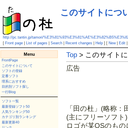
このサイトにつ
http://pc.tantin.jp/tamori/%E3%81%93%E3%81%AE%E3%82%B5
[
Front page
|
List of pages
|
Search
|
Recent changes
|
Help
] [
New
|
Edit
Top
> このサイト
Menu
FrontPage
このサイトについて
広告
ソフトの登録
定番ソフト
理系におすすめ
目的別ソフト探し
一行Blog
ソフト一覧
最新登録ソフト50
「田の杜」(略称：田
人気ランキング50
(主にフリーソフト
カテゴリ別ランキング
最新更新40
ロゴが某OSのも
リンク