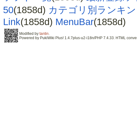
50
(1858d)
カテゴリ別ランキン
Link
(1858d)
MenuBar
(1858d)
Modified by
tantin
.
Powered by PukiWiki Plus! 1.4.7plus-u2-i18n/PHP 7.4.33. HTML convert