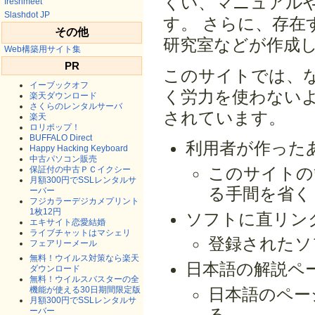
くい、マニュアル
freshmeet
Slashdot JP
す。 さらに、存在
その他
研究室などが作成し
Web構築用サイト集
PR
このサイトでは、
イーブックオフ
く労力を使わない
楽天ダウンロード
さくらのレンタルサーバ
されています。
楽天
ロリポップ！
BUFFALO Direct
利用者が作った
Happy Hacking Keyboard
中古パソコン販売
このサイトの
保証付の中古ＰＣイクシー
月額300円でSSLレンタルサ
る手間を省く
ーバー
フジカラーデジカメプリント
1枚12円
ソフトに直リン
エキサイト恋愛結婚
ライブチャットはマシェリ
登録されたソ
フェアリーメール
無料！ウイルス対策なら楽天
日本語の解説ペ
ダウンロード
無料！ウイルスバスターの全
機能が使える30日期間限定版
日本語のペー
月額300円でSSLレンタルサ
る。
ーバー