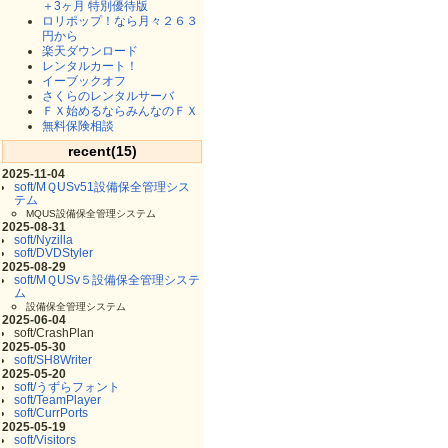
＋3ヶ月 特別優待版
ロリポップ！なら月々２６３
円から
楽天ダウンロード
レンタルカート！
イーブックオフ
さくらのレンタルサーバ
ＦＸ始めるならみんなのＦＸ
無料保険相談
recent(15)
2025-11-04
soft/MＱUSv51設備保全管理シス
テム
MQUS設備保全管理システム
2025-08-31
soft/Nyzilla
soft/DVDStyler
2025-08-29
soft/MＱUSv５設備保全管理システ
ム
設備保全管理システム
2025-06-04
soft/CrashPlan
2025-05-30
soft/SH8Writer
2025-05-20
soft/うずらフォント
soft/TeamPlayer
soft/CurrPorts
2025-05-19
soft/Visitors