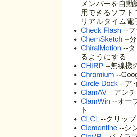
メンバーを自動
用できるソフトです
リアルタイム電
Check Flash
--
ChemSketch
--
ChiralMotion
--
るようにする
CHIRP
--無線機
Chromium
--G
Circle Dock
--
ClamAV
--アン
ClamWin
--オ
ト
CLCL
--クリッ
Clementine
--
CleVR
--パノラ