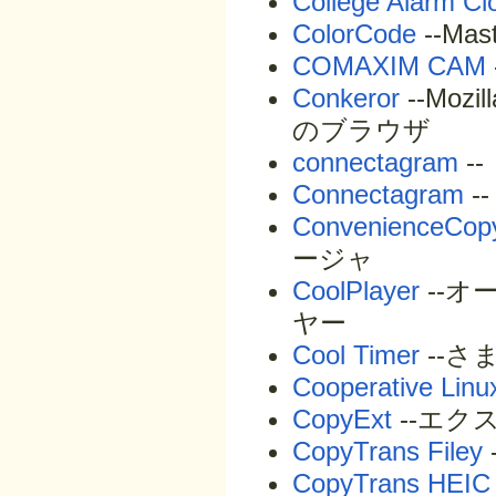
College Alarm Cl
ColorCode
--Ma
COMAXIM CAM
Conkeror
--Mo
のブラウザ
connectagram
--
Connectagram
--
ConvenienceCop
ージャ
CoolPlayer
--オ
ヤー
Cool Timer
--
Cooperative Linu
CopyExt
--エク
CopyTrans Filey
CopyTrans HEIC 