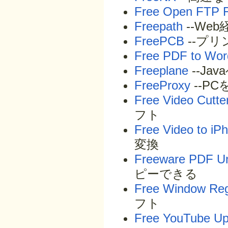
Free Open FTP 
Freepath
--We
FreePCB
--プ
Free PDF to Wor
Freeplane
--J
FreeProxy
--P
Free Video Cutte
フト
Free Video to iP
変換
Freeware PDF Un
ピーできる
Free Window Regi
フト
Free YouTube Up