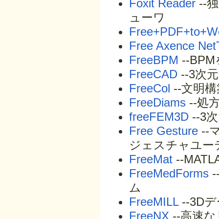
Foxit Reader
--
ューワ
Free+PDF+to+Wo
Free Axence Net
FreeBPM
--B
FreeCAD
--3次
FreeCol
--文明
FreeDiams
--処
freeFEM3D
--
Free Gesture
-
ジェスチャユー
FreeMat
--MA
FreeMedForms
ム
FreeMILL
--3D
FreeNX
--高速