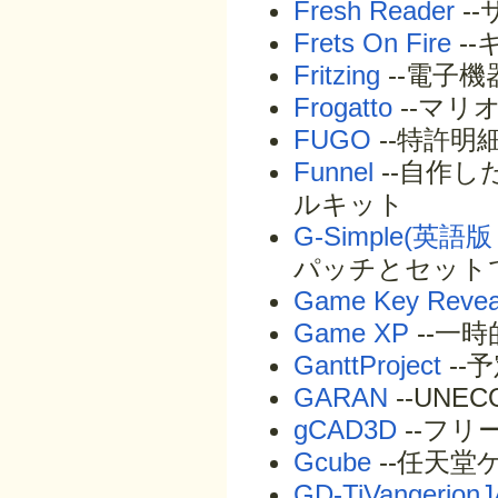
Fresh Reader
-
Frets On Fire
-
Fritzing
--電子
Frogatto
--マリ
FUGO
--特許
Funnel
--自作
ルキット
G-Simple(英
パッチとセット
Game Key Revea
Game XP
--一
GanttProject
--
GARAN
--UN
gCAD3D
--フリ
Gcube
--任天
GD-TiVangerion