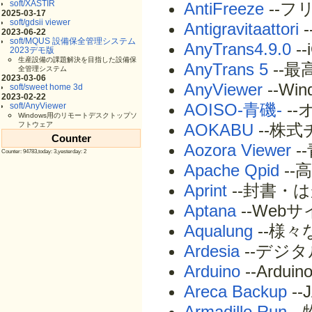
soft/XASTIR
AntiFreeze
--フ
2025-03-17
soft/gdsii viewer
Antigravitaattori
2023-06-22
soft/MQUS 設備保全管理システム
AnyTrans4.9.0
-
2023デモ版
生産設備の課題解決を目指した設備保
AnyTrans 5
--
全管理システム
2023-03-06
AnyViewer
--W
soft/sweet home 3d
2023-02-22
AOISO-青磯-
-
soft/AnyViewer
Windows用のリモートデスクトップソ
フトウェア
AOKABU
--株
Counter
Aozora Viewer
-
Counter: 94783,today: 3,yesterday: 2
Apache Qpid
--
Aprint
--封書・
Aptana
--Web
Aqualung
--様
Ardesia
--デジ
Arduino
--Ard
Areca Backup
-
Armadillo Run
-