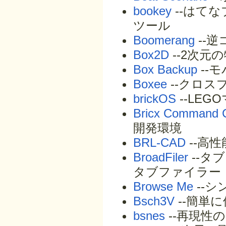
bookey
--はてな
ツール
Boomerang
--
Box2D
--2次元
Box Backup
--
Boxee
--クロ
brickOS
--LE
Bricx Command 
開発環境
BRL-CAD
--高性
BroadFiler
--タ
タブファイラー
Browse Me
--
Bsch3V
--簡単
bsnes
--再現性