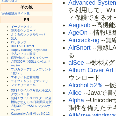
Slashdot JP
Advanced Syste
その他
を利用して、Wi
Web構築用サイト集
ィ保護できるオ
PR
Aegisub
--高機
イーブックオフ
楽天ダウンロード
AgeOn
--情報収
さくらのレンタルサーバ
楽天
Aircrack-ng
--
ロリポップ！
AirSnort
--無線
BUFFALO Direct
Happy Hacking Keyboard
る
中古パソコン販売
保証付の中古ＰＣイクシー
aiSee
--樹木状
月額300円でSSLレンタルサ
ーバー
Album Cover Art
フジカラーデジカメプリント
1枚12円
ウンロード
エキサイト恋愛結婚
ライブチャットはマシェリ
Alcohol 52％
--
フェアリーメール
無料！ウイルス対策なら楽天
Alice
--Java
ダウンロード
無料！ウイルスバスターの全
Alpha
--Uni
機能が使える30日期間限定版
月額300円でSSLレンタルサ
張性を備えたテ
ーバー
AltMove window
Kaspersky Anti-Virus 6.0 12