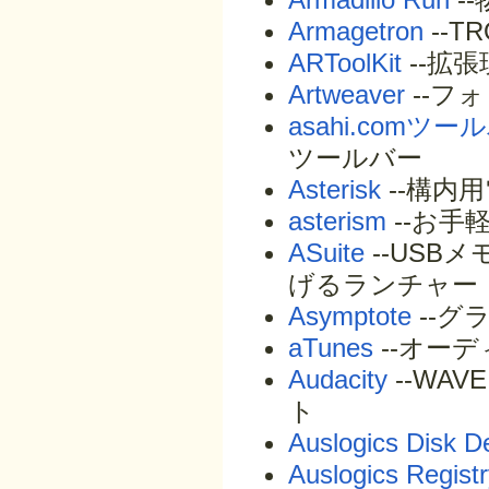
Armagetron
--T
ARToolKit
--拡
Artweaver
--フ
asahi.comツー
ツールバー
Asterisk
--構内
asterism
--お手
ASuite
--US
げるランチャー
Asymptote
--グ
aTunes
--オーデ
Audacity
--WAVE
ト
Auslogics Disk D
Auslogics Regist