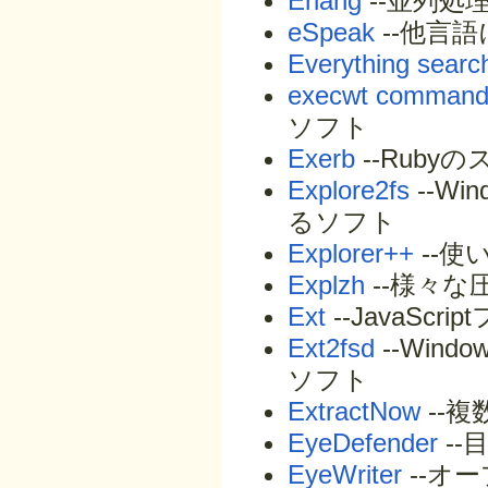
Erlang
--並列処
eSpeak
--他言
Everything searc
execwt comman
ソフト
Exerb
--Ruby
Explore2fs
--W
るソフト
Explorer++
--
Explzh
--様々
Ext
--JavaScr
Ext2fsd
--Win
ソフト
ExtractNow
--
EyeDefender
--
EyeWriter
--オ