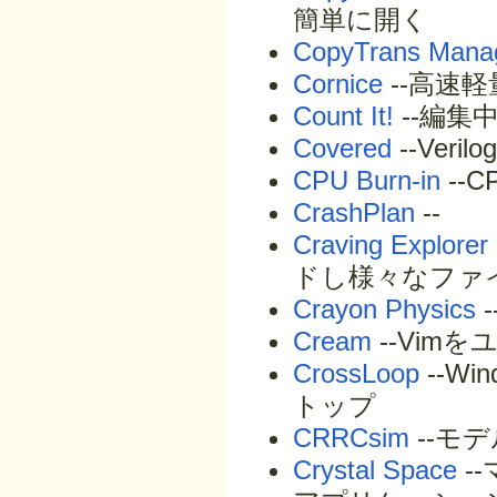
簡単に開く
CopyTrans Mana
Cornice
--高速
Count It!
--編
Covered
--Ver
CPU Burn-in
--
CrashPlan
--
Craving Explorer
ドし様々なファ
Crayon Physics
Cream
--Vim
CrossLoop
--W
トップ
CRRCsim
--モ
Crystal Space
-