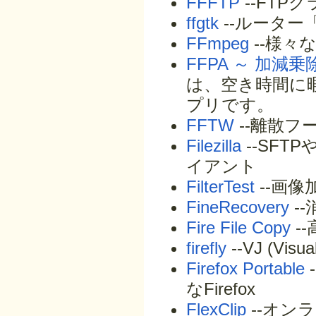
FFFTP
--FTP
ffgtk
--ルーター「
FFmpeg
--様々
FFPA ～ 加減
は、空き時間に
プリです。
FFTW
--離散フ
Filezilla
--SFTP
イアント
FilterTest
--画
FineRecovery
-
Fire File Copy
-
firefly
--VJ (Vis
Firefox Portable
なFirefox
FlexClip
--オン