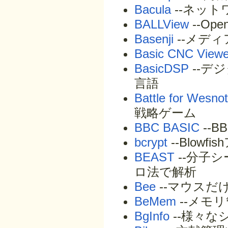
Bacula
--ネッ
BALLView
--O
Basenji
--メデ
Basic CNC Viewe
BasicDSP
--デ
言語
Battle for Wesno
戦略ゲーム
BBC BASIC
--B
bcrypt
--Blo
BEAST
--分子
ロ法で解析
Bee
--マウスだ
BeMem
--メモ
BgInfo
--様々