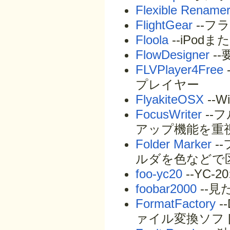
Flexible Rename
FlightGear
--フ
Floola
--iPo
FlowDesigner
-
FLVPlayer4Free
プレイヤー
FlyakiteOSX
--W
FocusWriter
--
アップ機能を重
Folder Marker
-
ルダを色などで
foo-yc20
--YC
foobar2000
--
FormatFactory
-
ァイル変換ソフ