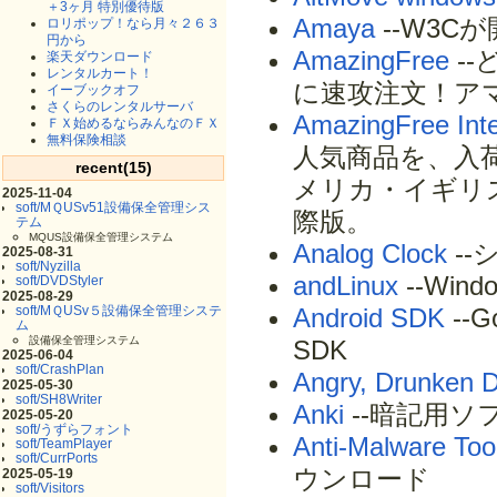
＋3ヶ月 特別優待版
Amaya
--W3C
ロリポップ！なら月々２６３
円から
AmazingFree
--
楽天ダウンロード
レンタルカート！
に速攻注文！ア
イーブックオフ
さくらのレンタルサーバ
AmazingFree Inte
ＦＸ始めるならみんなのＦＸ
無料保険相談
人気商品を、入
recent(15)
メリカ・イギリ
2025-11-04
soft/MＱUSv51設備保全管理シス
際版。
テム
MQUS設備保全管理システム
Analog Clock
-
2025-08-31
soft/Nyzilla
andLinux
--Win
soft/DVDStyler
2025-08-29
soft/MＱUSv５設備保全管理システ
Android SDK
--
ム
設備保全管理システム
SDK
2025-06-04
soft/CrashPlan
Angry, Drunken 
2025-05-30
soft/SH8Writer
Anki
--暗記用ソ
2025-05-20
soft/うずらフォント
Anti-Malware Tool
soft/TeamPlayer
soft/CurrPorts
ウンロード
2025-05-19
soft/Visitors