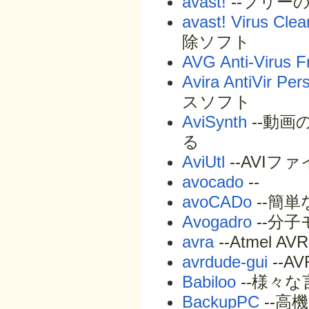
avast!
--フリー
avast! Virus Clea
除ソフト
AVG Anti-Virus F
Avira AntiVir Per
スソフト
AviSynth
--動
る
AviUtl
--AVI
avocado
--
avoCADo
--簡単
Avogadro
--分
avra
--Atmel 
avrdude-gui
--A
Babiloo
--様々
BackupPC
--高