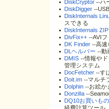
DiskCryptor
--
DiskDigger
--U
DiskInternals Li
スできる
DiskInternals ZIP
DivFix++
--AV
DK Finder
--高
DLヘルパー
--
DMIS
--情報や
管理システム
DocFetcher
--
Doit.im
--マル
Dolphin
--お絵
Donzilla
--Se
DQ10お買いも
経費計算ツール