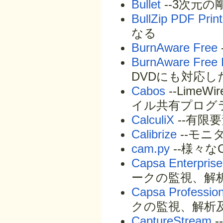
Bullet
--3次元
BullZip PDF Print
なる
BurnAware Free
BurnAware Free E
DVDにも対応
Cabos
--LimeW
イル共有プログ
CalculiX
--有限
Calibrize
--モ
cam.py
--様々
Capsa Ente
ークの監視、解
Capsa Profe
クの監視、解析
CaptureStream
-