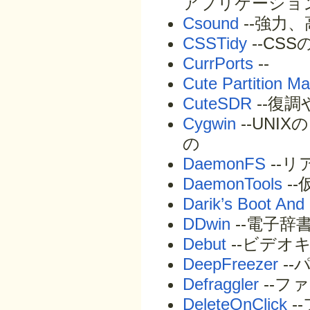
アプリケーショ
Csound
--強力
CSSTidy
--CS
CurrPorts
--
Cute Partition M
CuteSDR
--復
Cygwin
--UNI
の
DaemonFS
--
DaemonTools
--
Darik’s Boot And
DDwin
--電子辞
Debut
--ビデオ
DeepFreezer
-
Defraggler
--フ
DeleteOnClick
-