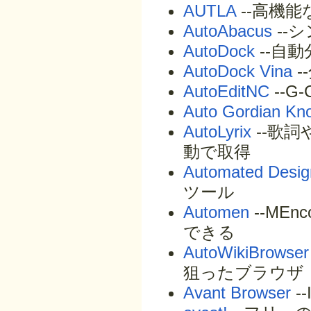
AUTLA
--高機
AutoAbacus
--
AutoDock
--自
AutoDock Vina
-
AutoEditNC
--
Auto Gordian Kn
AutoLyrix
--歌
動で取得
Automated Design
ツール
Automen
--ME
できる
AutoWikiBrowser
狙ったブラウザ
Avant Browser
-