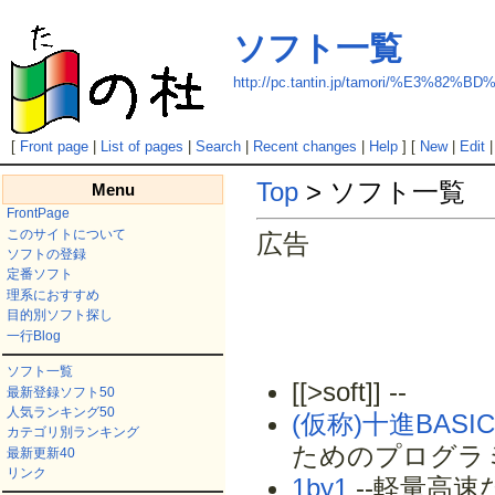
ソフト一覧
http://pc.tantin.jp/tamori/%E3%
[
Front page
|
List of pages
|
Search
|
Recent changes
|
Help
] [
New
|
Edit
Top
> ソフト一覧
Menu
FrontPage
このサイトについて
広告
ソフトの登録
定番ソフト
理系におすすめ
目的別ソフト探し
一行Blog
ソフト一覧
[[>soft]] --
最新登録ソフト50
人気ランキング50
(仮称)十進BASIC
カテゴリ別ランキング
ためのプログラ
最新更新40
リンク
1by1
--軽量高