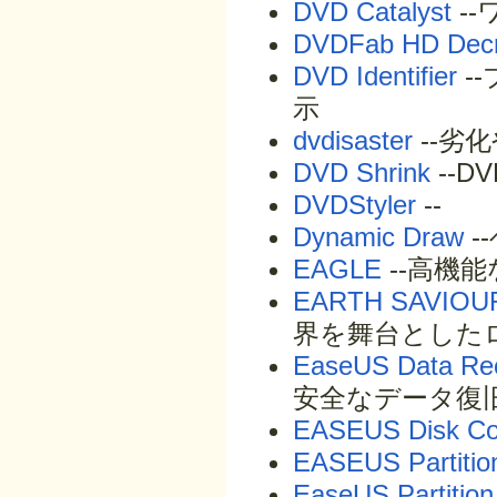
DVD Catalyst
-
DVDFab HD Decr
DVD Identifier
-
示
dvdisaster
--劣
DVD Shrink
--
DVDStyler
--
Dynamic Draw
-
EAGLE
--高機
EARTH SAVIOU
界を舞台とした
EaseUS Data Rec
安全なデータ復
EASEUS Disk C
EASEUS Partitio
EaseUS Partition