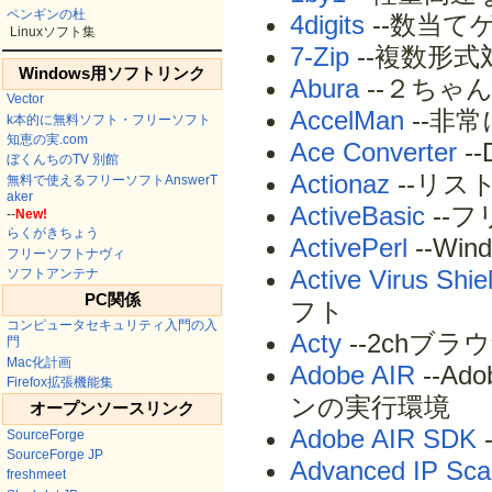
ペンギンの杜
4digits
--数当て
Linuxソフト集
7-Zip
--複数形
Windows用ソフトリンク
Abura
--２ちゃ
Vector
AccelMan
--非
k本的に無料ソフト・フリーソフト
知恵の実.com
Ace Converter
-
ぼくんちのTV 別館
Actionaz
--リ
無料で使えるフリーソフトAnswerT
aker
ActiveBasic
--フ
--
New!
らくがきちょう
ActivePerl
--Wi
フリーソフトナヴィ
Active Virus Shie
ソフトアンテナ
PC関係
フト
コンピュータセキュリティ入門の入
Acty
--2chブ
門
Mac化計画
Adobe AIR
--A
Firefox拡張機能集
ンの実行環境
オープンソースリンク
Adobe AIR SDK
SourceForge
SourceForge JP
Advanced IP Sca
freshmeet