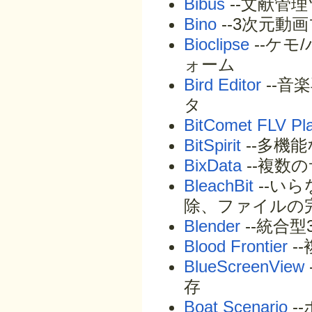
Bibus
--文献管
Bino
--3次元動
Bioclipse
--ケ
ォーム
Bird Editor
--音
タ
BitComet FLV Pl
BitSpirit
--多機能な
BixData
--複数
BleachBit
--い
除、ファイルの
Blender
--統合
Blood Frontier
-
BlueScreenView
存
Boat Scenario
-