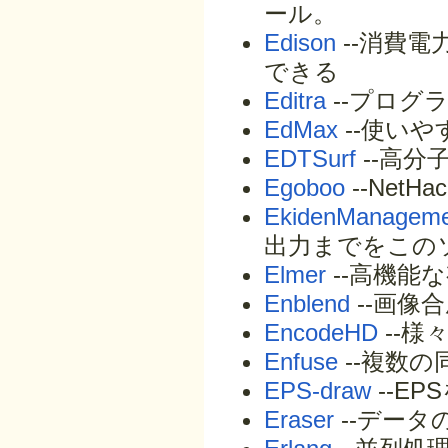
ール。
Edison
--消費
できる
Editra
--プログ
EdMax
--使い
EDTSurf
--高
Egoboo
--Net
EkidenManagem
出力までをこの
Elmer
--高機能
Enblend
--画像
EncodeHD
--様
Enfuse
--複数
EPS-draw
--E
Eraser
--データ