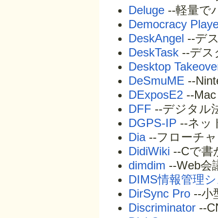
Deluge
--軽量でパ
Democracy Playe
DeskAngel
--デ
DeskTask
--デス
Desktop Takeove
DeSmuME
--Ni
DExposE2
--Ma
DFF
--デジタ
DGPS-IP
--ネ
Dia
--フローチ
DidiWiki
--Cで
dimdim
--Web
DIMS情報管理
DirSync Pro
--
Discriminator
--