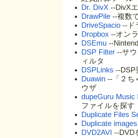
Dr. DivX
--Div
DrawPile
--複
DriveSpacio
--
Dropbox
--オン
DSEmu
--Nint
DSP Filter
--サ
ィルタ
DSPLinks
--D
Duawin
--「２
ウザ
dupeGuru Music E
ファイルを探す
Duplicate Files S
Duplicate images 
DVD2AVI
--DV