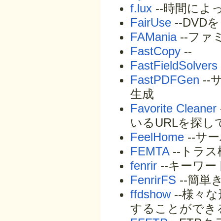
f.lux
--時間に
FairUse
--DV
FAMania
--フ
FastCopy
--
FastFieldSolvers
FastPDFGen
-
生成
Favorite Cleaner
いるURLを探
FeelHome
--サ
FEMTA
--トラ
fenrir
--キーワ
FenrirFS
--簡
ffdshow
--様々
することができる強