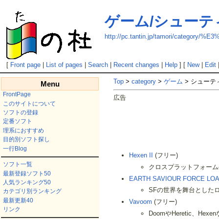
ゲーム/シューテ
http://pc.tantin.jp/tamori/ca
[
Front page
|
List of pages
|
Search
|
Recent changes
|
Help
] [
New
|
Edit
Top
>
category
>
ゲーム
> シューテ
Menu
FrontPage
広告
このサイトについて
ソフトの登録
定番ソフト
理系におすすめ
目的別ソフト探し
一行Blog
Hexen II
(フリー)
ソフト一覧
クロスプラットフォーム
最新登録ソフト50
EARTH SAVIOUR FORCE LOA
人気ランキング50
SFの世界を舞台とした
カテゴリ別ランキング
最新更新40
Vavoom
(フリー)
リンク
DoomやHeretic、He