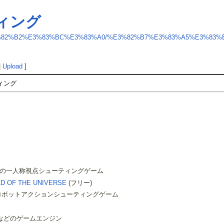
ィング
tegory/%E3%82%B2%E3%83%BC%E3%83%A0/%E3%82%B7%E3%83%A5%E3
|
Upload
]
ィング
の一人称視点シューティングゲーム
D OF THE UNIVERSE
(フリー)
ロボットアクションシューティングゲーム
xenなどのゲームエンジン