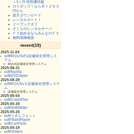
＋3ヶ月 特別優待版
ロリポップ！なら月々２６３
円から
楽天ダウンロード
レンタルカート！
イーブックオフ
さくらのレンタルサーバ
ＦＸ始めるならみんなのＦＸ
無料保険相談
recent(15)
2025-11-04
soft/MＱUSv51設備保全管理シス
テム
MQUS設備保全管理システム
2025-08-31
soft/Nyzilla
soft/DVDStyler
2025-08-29
soft/MＱUSv５設備保全管理システ
ム
設備保全管理システム
2025-06-04
soft/CrashPlan
2025-05-30
soft/SH8Writer
2025-05-20
soft/うずらフォント
soft/TeamPlayer
soft/CurrPorts
2025-05-19
soft/Visitors