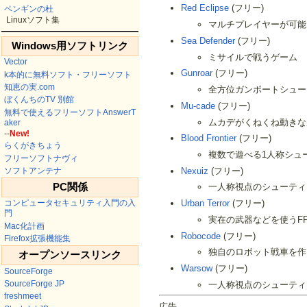
Red Eclipse
(フリー)
ペンギンの杜
Linuxソフト集
マルチプレイヤーが可能な
Sea Defender
(フリー)
Windows用ソフトリンク
ミサイルで戦うゲーム
Vector
Gunroar
(フリー)
k本的に無料ソフト・フリーソフト
知恵の実.com
全方位ガンボートシュー
ぼくんちのTV 別館
Mu-cade
(フリー)
無料で使えるフリーソフトAnswerT
ムカデがくねくね動きな
aker
--
New!
Blood Frontier
(フリー)
らくがきちょう
複数で遊べる1人称シュ
フリーソフトナヴィ
Nexuiz
(フリー)
ソフトアンテナ
PC関係
一人称視点のシューティ
Urban Terror
(フリー)
コンピュータセキュリティ入門の入
門
実在の武器などを使うFP
Mac化計画
Robocode
(フリー)
Firefox拡張機能集
独自のロボット戦車を作
オープンソースリンク
Warsow
(フリー)
SourceForge
SourceForge JP
一人称視点のシューティ
freshmeet
広告