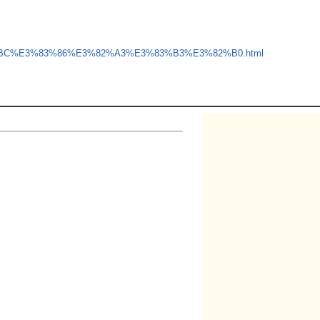
%83%BC%E3%83%86%E3%82%A3%E3%83%B3%E3%82%B0.html