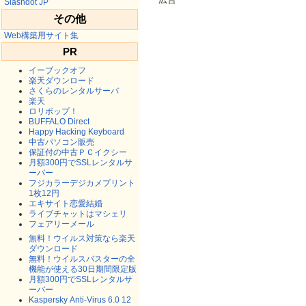
Slashdot JP
その他
Web構築用サイト集
PR
イーブックオフ
楽天ダウンロード
さくらのレンタルサーバ
楽天
ロリポップ！
BUFFALO Direct
Happy Hacking Keyboard
中古パソコン販売
保証付の中古ＰＣイクシー
月額300円でSSLレンタルサ
ーバー
フジカラーデジカメプリント
1枚12円
エキサイト恋愛結婚
ライブチャットはマシェリ
フェアリーメール
無料！ウイルス対策なら楽天
ダウンロード
無料！ウイルスバスターの全
機能が使える30日期間限定版
月額300円でSSLレンタルサ
ーバー
Kaspersky Anti-Virus 6.0 12