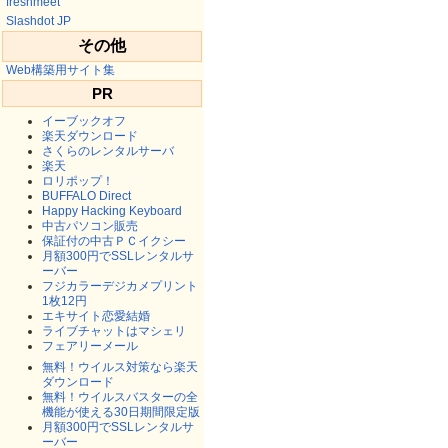
freshmeet
Slashdot JP
その他
Web構築用サイト集
PR
イーブックオフ
楽天ダウンロード
さくらのレンタルサーバ
楽天
ロリポップ！
BUFFALO Direct
Happy Hacking Keyboard
中古パソコン販売
保証付の中古ＰＣイクシー
月額300円でSSLレンタルサ
ーバー
フジカラーデジカメプリント
1枚12円
エキサイト恋愛結婚
ライブチャットはマシェリ
フェアリーメール
無料！ウイルス対策なら楽天
ダウンロード
無料！ウイルスバスターの全
機能が使える30日期間限定版
月額300円でSSLレンタルサ
ーバー