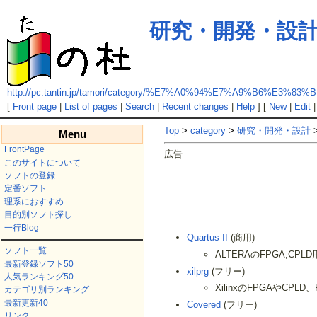
研究・開発・設計/
http://pc.tantin.jp/tamori/category/%E7%A0%94%E7%A9%B6
[
Front page
|
List of pages
|
Search
|
Recent changes
|
Help
] [
New
|
Edit
Top
>
category
>
研究・開発・設計
>
Menu
FrontPage
広告
このサイトについて
ソフトの登録
定番ソフト
理系におすすめ
目的別ソフト探し
一行Blog
Quartus II
(商用)
ソフト一覧
ALTERAのFPGA,CP
最新登録ソフト50
xilprg
(フリー)
人気ランキング50
XilinxのFPGAやCPL
カテゴリ別ランキング
最新更新40
Covered
(フリー)
リンク