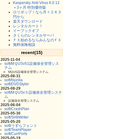
Kaspersky Anti-Virus 6.0 12
＋3ヶ月 特別優待版
ロリポップ！なら月々２６３
円から
楽天ダウンロード
レンタルカート！
イーブックオフ
さくらのレンタルサーバ
ＦＸ始めるならみんなのＦＸ
無料保険相談
recent(15)
2025-11-04
soft/MＱUSv51設備保全管理シス
テム
MQUS設備保全管理システム
2025-08-31
soft/Nyzilla
soft/DVDStyler
2025-08-29
soft/MＱUSv５設備保全管理システ
ム
設備保全管理システム
2025-06-04
soft/CrashPlan
2025-05-30
soft/SH8Writer
2025-05-20
soft/うずらフォント
soft/TeamPlayer
soft/CurrPorts
2025-05-19