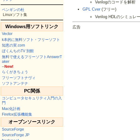
Verilogのコードを解析
GPL Cver
(フリー)
ペンギンの杜
Linuxソフト集
Verilog HDLのシミュレ
Windows用ソフトリンク
広告
Vector
k本的に無料ソフト・フリーソフト
知恵の実.com
ぼくんちのTV 別館
無料で使えるフリーソフトAnswerT
aker
--
New!
らくがきちょう
フリーソフトナヴィ
ソフトアンテナ
PC関係
コンピュータセキュリティ入門の入
門
Mac化計画
Firefox拡張機能集
オープンソースリンク
SourceForge
SourceForge JP