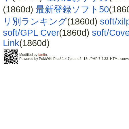
(1860d)
最新登録ソフト50
(186
リ別ランキング
(1860d)
soft/xil
soft/GPL Cver
(1860d)
soft/Cov
Link
(1860d)
Modified by
tantin
.
Powered by PukiWiki Plus! 1.4.7plus-u2-i18n/PHP 7.4.33. HTML conver