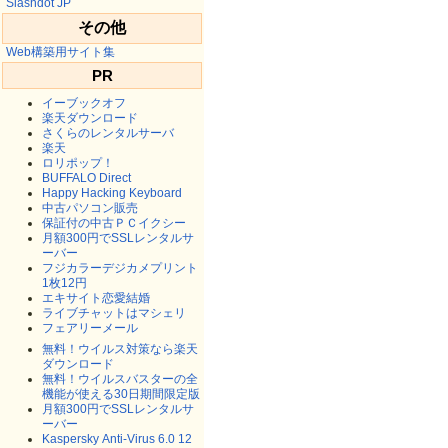
Slashdot JP
その他
Web構築用サイト集
PR
イーブックオフ
楽天ダウンロード
さくらのレンタルサーバ
楽天
ロリポップ！
BUFFALO Direct
Happy Hacking Keyboard
中古パソコン販売
保証付の中古ＰＣイクシー
月額300円でSSLレンタルサ
ーバー
フジカラーデジカメプリント
1枚12円
エキサイト恋愛結婚
ライブチャットはマシェリ
フェアリーメール
無料！ウイルス対策なら楽天
ダウンロード
無料！ウイルスバスターの全
機能が使える30日期間限定版
月額300円でSSLレンタルサ
ーバー
Kaspersky Anti-Virus 6.0 12