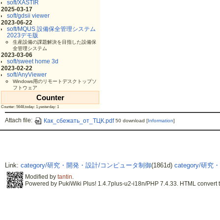
soft/XASTIR
2025-03-17
soft/gdsii viewer
2023-06-22
soft/MQUS 設備保全管理システム
2023デモ版
生産設備の課題解決を目指した設備保
全管理システム
2023-03-06
soft/sweet home 3d
2023-02-22
soft/AnyViewer
Windows用のリモートデスクトップソ
フトウェア
Counter
Counter: 5648,today: 1,yesterday: 1
Attach file:
Как_сбежать_от_ТЦК.pdf
50 download
[
Information
]
Link:
category/研究・開発・設計/コンピュータ制御
(1861d)
category/研
Modified by
tantin
.
Powered by PukiWiki Plus! 1.4.7plus-u2-i18n/PHP 7.4.33. HTML convert t