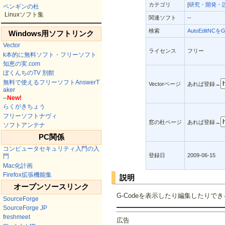
カテゴリ
[
研究・開発・
ペンギンの杜
Linuxソフト集
関連ソフト
--
検索
AutoEditNCを
Windows用ソフトリンク
Vector
ライセンス
フリー
k本的に無料ソフト・フリーソフト
知恵の実.com
ぼくんちのTV 別館
無料で使えるフリーソフトAnswerT
Vectorページ
あれば登録→
aker
--
New!
らくがきちょう
フリーソフトナヴィ
窓の杜ページ
あれば登録→
ソフトアンテナ
PC関係
コンピュータセキュリティ入門の入
登録日
2009-06-15
門
Mac化計画
Firefox拡張機能集
説明
オープンソースリンク
G-Codeを表示したり編集したりでき
SourceForge
SourceForge JP
freshmeet
広告