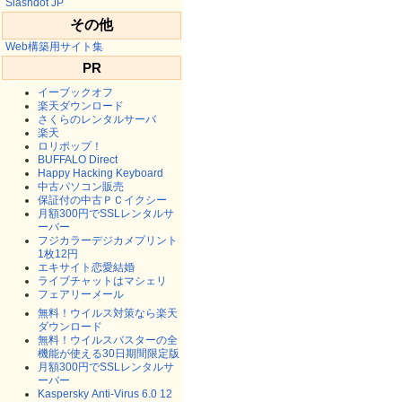
Slashdot JP
その他
Web構築用サイト集
PR
イーブックオフ
楽天ダウンロード
さくらのレンタルサーバ
楽天
ロリポップ！
BUFFALO Direct
Happy Hacking Keyboard
中古パソコン販売
保証付の中古ＰＣイクシー
月額300円でSSLレンタルサ
ーバー
フジカラーデジカメプリント
1枚12円
エキサイト恋愛結婚
ライブチャットはマシェリ
フェアリーメール
無料！ウイルス対策なら楽天
ダウンロード
無料！ウイルスバスターの全
機能が使える30日期間限定版
月額300円でSSLレンタルサ
ーバー
Kaspersky Anti-Virus 6.0 12