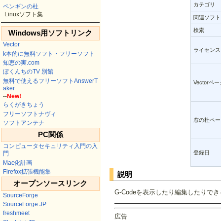
カテゴリ
ペンギンの杜
Linuxソフト集
関連ソフト
検索
Windows用ソフトリンク
Vector
ライセンス
k本的に無料ソフト・フリーソフト
知恵の実.com
ぼくんちのTV 別館
無料で使えるフリーソフトAnswerT
Vectorペ
aker
--
New!
らくがきちょう
フリーソフトナヴィ
窓の杜ペー
ソフトアンテナ
PC関係
コンピュータセキュリティ入門の入
登録日
門
Mac化計画
Firefox拡張機能集
説明
オープンソースリンク
G-Codeを表示したり編集したりでき
SourceForge
SourceForge JP
freshmeet
広告