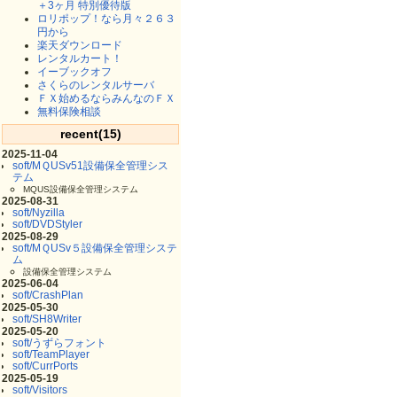
＋3ヶ月 特別優待版
ロリポップ！なら月々２６３
円から
楽天ダウンロード
レンタルカート！
イーブックオフ
さくらのレンタルサーバ
ＦＸ始めるならみんなのＦＸ
無料保険相談
recent(15)
2025-11-04
soft/MＱUSv51設備保全管理シス
テム
MQUS設備保全管理システム
2025-08-31
soft/Nyzilla
soft/DVDStyler
2025-08-29
soft/MＱUSv５設備保全管理システ
ム
設備保全管理システム
2025-06-04
soft/CrashPlan
2025-05-30
soft/SH8Writer
2025-05-20
soft/うずらフォント
soft/TeamPlayer
soft/CurrPorts
2025-05-19
soft/Visitors