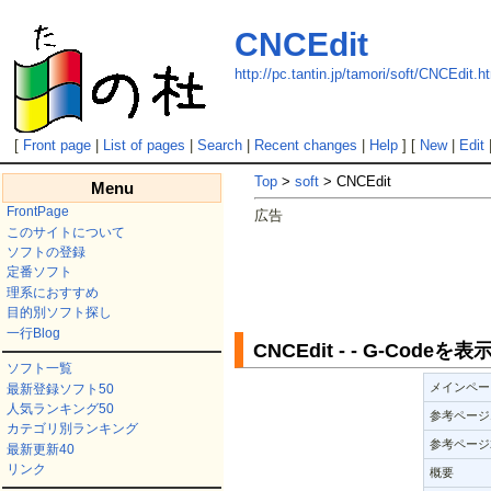
CNCEdit
http://pc.tantin.jp/tamori/soft/CNCEdit.h
[
Front page
|
List of pages
|
Search
|
Recent changes
|
Help
] [
New
|
Edit
Top
>
soft
> CNCEdit
Menu
FrontPage
広告
このサイトについて
ソフトの登録
定番ソフト
理系におすすめ
目的別ソフト探し
一行Blog
CNCEdit - - G-Co
ソフト一覧
メインペー
最新登録ソフト50
人気ランキング50
参考ページ
カテゴリ別ランキング
参考ページ
最新更新40
リンク
概要