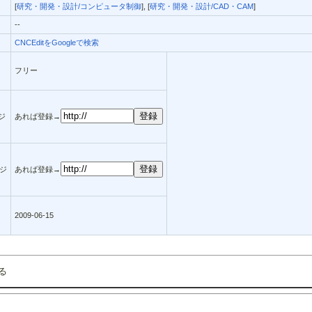
[
研究・開発・設計/コンピュータ制御
], [
研究・開発・設計/CAD・CAM
]
--
CNCEditをGoogleで検索
フリー
ージ
あれば登録→
ジ
あれば登録→
2009-06-15
る