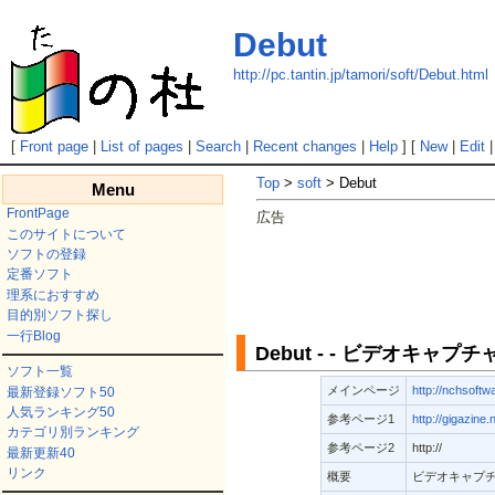
Debut
http://pc.tantin.jp/tamori/soft/Debut.html
[
Front page
|
List of pages
|
Search
|
Recent changes
|
Help
] [
New
|
Edit
Top
>
soft
> Debut
Menu
FrontPage
広告
このサイトについて
ソフトの登録
定番ソフト
理系におすすめ
目的別ソフト探し
一行Blog
Debut - - ビデオキャプ
ソフト一覧
メインページ
http://nchsoftw
最新登録ソフト50
人気ランキング50
参考ページ1
http://gigazin
カテゴリ別ランキング
参考ページ2
http://
最新更新40
リンク
概要
ビデオキャプ