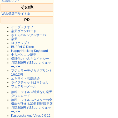
Slashdot JP
その他
Web構築用サイト集
PR
イーブックオフ
楽天ダウンロード
さくらのレンタルサーバ
楽天
ロリポップ！
BUFFALO Direct
Happy Hacking Keyboard
中古パソコン販売
保証付の中古ＰＣイクシー
月額300円でSSLレンタルサ
ーバー
フジカラーデジカメプリント
1枚12円
エキサイト恋愛結婚
ライブチャットはマシェリ
フェアリーメール
無料！ウイルス対策なら楽天
ダウンロード
無料！ウイルスバスターの全
機能が使える30日期間限定版
月額300円でSSLレンタルサ
ーバー
Kaspersky Anti-Virus 6.0 12