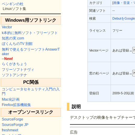
カテゴリ
[
画像・音楽・
ペンギンの杜
Linuxソフト集
関連ソフト
--
検索
DebutをGoog
Windows用ソフトリンク
Vector
ライセンス
フリー
k本的に無料ソフト・フリーソフト
知恵の実.com
ぼくんちのTV 別館
無料で使えるフリーソフトAnswerT
Vectorページ
あれば登録→
aker
--
New!
らくがきちょう
フリーソフトナヴィ
窓の杜ページ
あれば登録→
ソフトアンテナ
PC関係
コンピュータセキュリティ入門の入
登録日
2009-5-20以前
門
Mac化計画
Firefox拡張機能集
説明
オープンソースリンク
デスクトップの映像をキャプチャー
SourceForge
SourceForge JP
freshmeet
広告