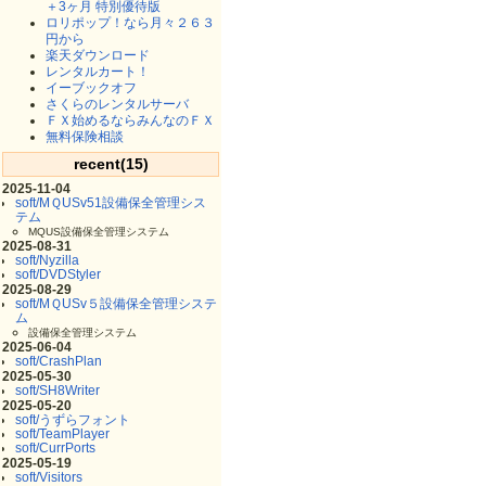
＋3ヶ月 特別優待版
ロリポップ！なら月々２６３
円から
楽天ダウンロード
レンタルカート！
イーブックオフ
さくらのレンタルサーバ
ＦＸ始めるならみんなのＦＸ
無料保険相談
recent(15)
2025-11-04
soft/MＱUSv51設備保全管理シス
テム
MQUS設備保全管理システム
2025-08-31
soft/Nyzilla
soft/DVDStyler
2025-08-29
soft/MＱUSv５設備保全管理システ
ム
設備保全管理システム
2025-06-04
soft/CrashPlan
2025-05-30
soft/SH8Writer
2025-05-20
soft/うずらフォント
soft/TeamPlayer
soft/CurrPorts
2025-05-19
soft/Visitors