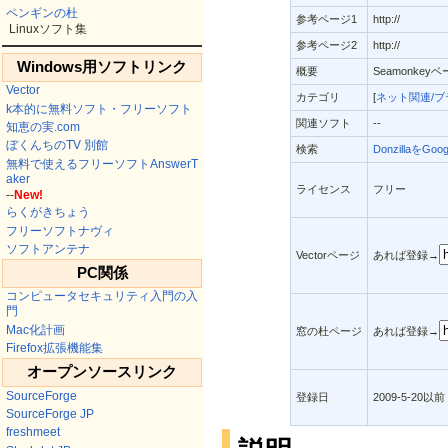
ペンギンの杜
参考ページ1
http://
Linuxソフト集
参考ページ2
http://
Windows用ソフトリンク
概要
Seamonk
Vector
カテゴリ
[
ネット関連/ブ
k本的に無料ソフト・フリーソフト
関連ソフト
--
知恵の実.com
ぼくんちのTV 別館
検索
DonzillaをGo
無料で使えるフリーソフトAnswerT
aker
ライセンス
フリー
--
New!
らくがきちょう
フリーソフトナヴィ
ソフトアンテナ
Vectorページ
あれば登録→
PC関係
コンピュータセキュリティ入門の入
門
Mac化計画
窓の杜ページ
あれば登録→
Firefox拡張機能集
オープンソースリンク
SourceForge
登録日
2009-5-20以前
SourceForge JP
freshmeet