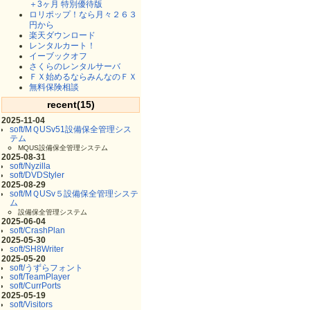
＋3ヶ月 特別優待版
ロリポップ！なら月々２６３
円から
楽天ダウンロード
レンタルカート！
イーブックオフ
さくらのレンタルサーバ
ＦＸ始めるならみんなのＦＸ
無料保険相談
recent(15)
2025-11-04
soft/MＱUSv51設備保全管理シス
テム
MQUS設備保全管理システム
2025-08-31
soft/Nyzilla
soft/DVDStyler
2025-08-29
soft/MＱUSv５設備保全管理システ
ム
設備保全管理システム
2025-06-04
soft/CrashPlan
2025-05-30
soft/SH8Writer
2025-05-20
soft/うずらフォント
soft/TeamPlayer
soft/CurrPorts
2025-05-19
soft/Visitors