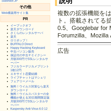
説明
Slashdot JP
その他
複数の拡張機能をはじ
Web構築用サイト集
PR
ト。搭載されてる拡張は、Ch
イーブックオフ
0.5、Googlebar fo
楽天ダウンロード
さくらのレンタルサーバ
Forumzilla、Mozilla 
楽天
ロリポップ！
BUFFALO Direct
Happy Hacking Keyboard
広告
中古パソコン販売
保証付の中古ＰＣイクシー
月額300円でSSLレンタルサ
ーバー
フジカラーデジカメプリント
1枚12円
エキサイト恋愛結婚
ライブチャットはマシェリ
フェアリーメール
無料！ウイルス対策なら楽天
ダウンロード
無料！ウイルスバスターの全
機能が使える30日期間限定版
月額300円でSSLレンタルサ
ーバー
Kaspersky Anti-Virus 6.0 12