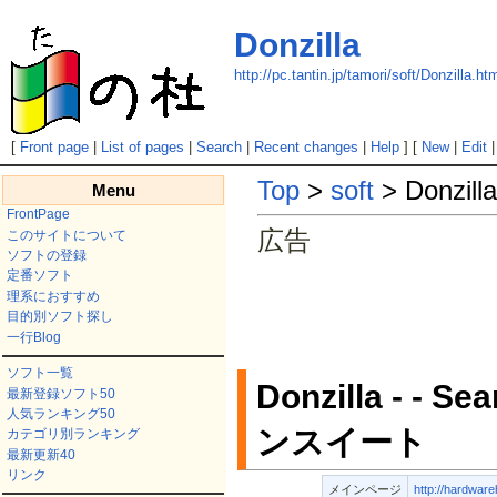
Donzilla
http://pc.tantin.jp/tamori/soft/Donzilla.ht
[
Front page
|
List of pages
|
Search
|
Recent changes
|
Help
] [
New
|
Edit
Top
>
soft
> Donzilla
Menu
FrontPage
広告
このサイトについて
ソフトの登録
定番ソフト
理系におすすめ
目的別ソフト探し
一行Blog
ソフト一覧
Donzilla -
最新登録ソフト50
人気ランキング50
ンスイート
カテゴリ別ランキング
最新更新40
リンク
メインページ
http://hardware