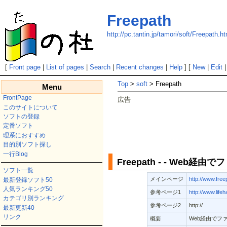
Freepath
http://pc.tantin.jp/tamori/soft/Freepath.ht
[
Front page
|
List of pages
|
Search
|
Recent changes
|
Help
] [
New
|
Edit
Top
>
soft
> Freepath
Menu
FrontPage
広告
このサイトについて
ソフトの登録
定番ソフト
理系におすすめ
目的別ソフト探し
一行Blog
Freepath - - Web経
ソフト一覧
メインページ
http://www.free
最新登録ソフト50
人気ランキング50
参考ページ1
http://www.life
カテゴリ別ランキング
参考ページ2
http://
最新更新40
リンク
概要
Web経由でフ