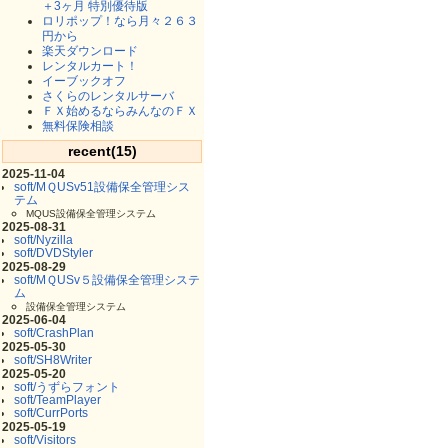
＋3ヶ月 特別優待版
ロリポップ！なら月々２６３
円から
楽天ダウンロード
レンタルカート！
イーブックオフ
さくらのレンタルサーバ
ＦＸ始めるならみんなのＦＸ
無料保険相談
recent(15)
2025-11-04
soft/MＱUSv51設備保全管理シス
テム
MQUS設備保全管理システム
2025-08-31
soft/Nyzilla
soft/DVDStyler
2025-08-29
soft/MＱUSv５設備保全管理システ
ム
設備保全管理システム
2025-06-04
soft/CrashPlan
2025-05-30
soft/SH8Writer
2025-05-20
soft/うずらフォント
soft/TeamPlayer
soft/CurrPorts
2025-05-19
soft/Visitors