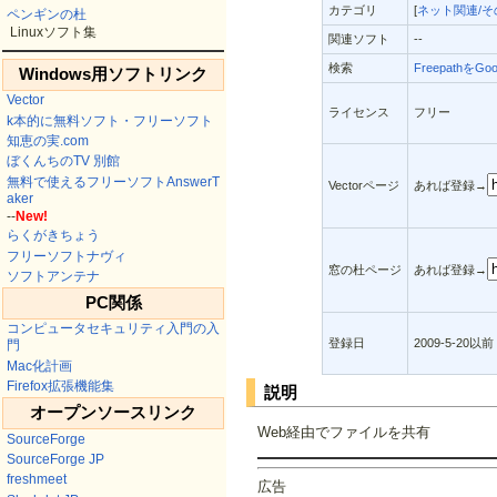
カテゴリ
[
ネット関連/そ
ペンギンの杜
Linuxソフト集
関連ソフト
--
検索
FreepathをGo
Windows用ソフトリンク
Vector
ライセンス
フリー
k本的に無料ソフト・フリーソフト
知恵の実.com
ぼくんちのTV 別館
無料で使えるフリーソフトAnswerT
Vectorページ
あれば登録→
aker
--
New!
らくがきちょう
フリーソフトナヴィ
窓の杜ページ
あれば登録→
ソフトアンテナ
PC関係
コンピュータセキュリティ入門の入
登録日
2009-5-20以前
門
Mac化計画
Firefox拡張機能集
説明
オープンソースリンク
Web経由でファイルを共有
SourceForge
SourceForge JP
freshmeet
広告