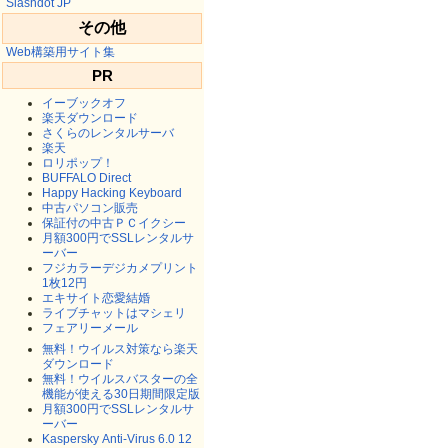
Slashdot JP
その他
Web構築用サイト集
PR
イーブックオフ
楽天ダウンロード
さくらのレンタルサーバ
楽天
ロリポップ！
BUFFALO Direct
Happy Hacking Keyboard
中古パソコン販売
保証付の中古ＰＣイクシー
月額300円でSSLレンタルサ
ーバー
フジカラーデジカメプリント
1枚12円
エキサイト恋愛結婚
ライブチャットはマシェリ
フェアリーメール
無料！ウイルス対策なら楽天
ダウンロード
無料！ウイルスバスターの全
機能が使える30日期間限定版
月額300円でSSLレンタルサ
ーバー
Kaspersky Anti-Virus 6.0 12