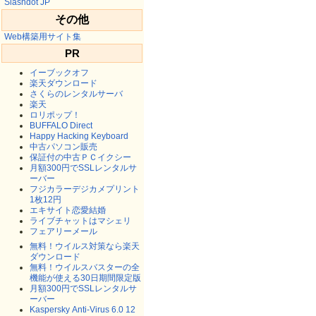
Slashdot JP
その他
Web構築用サイト集
PR
イーブックオフ
楽天ダウンロード
さくらのレンタルサーバ
楽天
ロリポップ！
BUFFALO Direct
Happy Hacking Keyboard
中古パソコン販売
保証付の中古ＰＣイクシー
月額300円でSSLレンタルサ
ーバー
フジカラーデジカメプリント
1枚12円
エキサイト恋愛結婚
ライブチャットはマシェリ
フェアリーメール
無料！ウイルス対策なら楽天
ダウンロード
無料！ウイルスバスターの全
機能が使える30日期間限定版
月額300円でSSLレンタルサ
ーバー
Kaspersky Anti-Virus 6.0 12