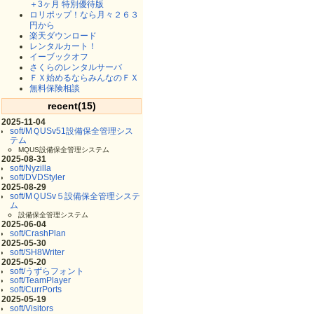
＋3ヶ月 特別優待版
ロリポップ！なら月々２６３
円から
楽天ダウンロード
レンタルカート！
イーブックオフ
さくらのレンタルサーバ
ＦＸ始めるならみんなのＦＸ
無料保険相談
recent(15)
2025-11-04
soft/MＱUSv51設備保全管理シス
テム
MQUS設備保全管理システム
2025-08-31
soft/Nyzilla
soft/DVDStyler
2025-08-29
soft/MＱUSv５設備保全管理システ
ム
設備保全管理システム
2025-06-04
soft/CrashPlan
2025-05-30
soft/SH8Writer
2025-05-20
soft/うずらフォント
soft/TeamPlayer
soft/CurrPorts
2025-05-19
soft/Visitors