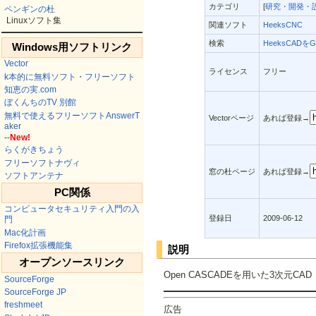
カテゴリ
[
研究・開発・設
ペンギンの杜
Linuxソフト集
関連ソフト
HeeksCNC
検索
HeeksCADをG
Windows用ソフトリンク
Vector
ライセンス
フリー
k本的に無料ソフト・フリーソフト
知恵の実.com
ぼくんちのTV 別館
無料で使えるフリーソフトAnswerT
Vectorページ
あれば登録→
aker
--
New!
らくがきちょう
フリーソフトナヴィ
窓の杜ページ
あれば登録→
ソフトアンテナ
PC関係
コンピュータセキュリティ入門の入
登録日
2009-06-12
門
Mac化計画
Firefox拡張機能集
説明
オープンソースリンク
Open CASCADEを用いた3次元CAD
SourceForge
SourceForge JP
freshmeet
広告