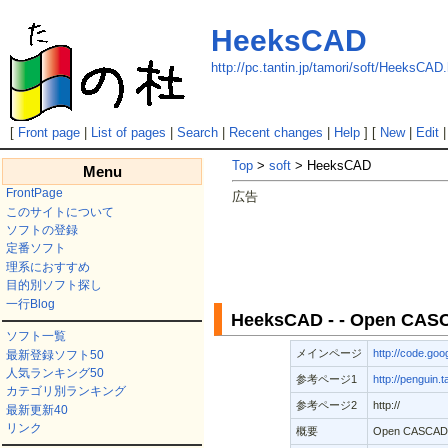
HeeksCAD
http://pc.tantin.jp/tamori/soft/HeeksCAD
[
Front page
|
List of pages
|
Search
|
Recent changes
|
Help
] [
New
|
Edit
Top
>
soft
> HeeksCAD
Menu
FrontPage
広告
このサイトについて
ソフトの登録
定番ソフト
理系におすすめ
目的別ソフト探し
一行Blog
HeeksCAD - - Open 
ソフト一覧
メインページ
http://code.go
最新登録ソフト50
人気ランキング50
参考ページ1
http://penguin.
カテゴリ別ランキング
参考ページ2
http://
最新更新40
リンク
概要
Open CASC