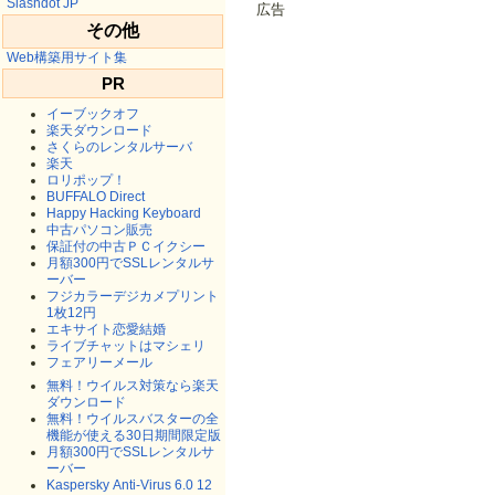
Slashdot JP
広告
その他
Web構築用サイト集
PR
イーブックオフ
楽天ダウンロード
さくらのレンタルサーバ
楽天
ロリポップ！
BUFFALO Direct
Happy Hacking Keyboard
中古パソコン販売
保証付の中古ＰＣイクシー
月額300円でSSLレンタルサ
ーバー
フジカラーデジカメプリント
1枚12円
エキサイト恋愛結婚
ライブチャットはマシェリ
フェアリーメール
無料！ウイルス対策なら楽天
ダウンロード
無料！ウイルスバスターの全
機能が使える30日期間限定版
月額300円でSSLレンタルサ
ーバー
Kaspersky Anti-Virus 6.0 12