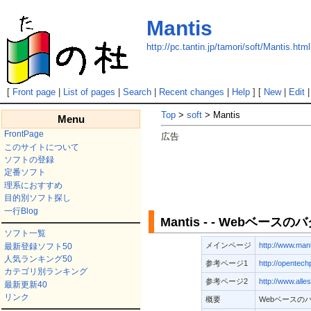
Mantis
http://pc.tantin.jp/tamori/soft/Mantis.html
[
Front page
|
List of pages
|
Search
|
Recent changes
|
Help
] [
New
|
Edit
Top
>
soft
> Mantis
Menu
FrontPage
広告
このサイトについて
ソフトの登録
定番ソフト
理系におすすめ
目的別ソフト探し
一行Blog
Mantis - - Webベ
ソフト一覧
メインページ
http://www.mant
最新登録ソフト50
人気ランキング50
参考ページ1
http://opentech
カテゴリ別ランキング
参考ページ2
http://www.alle
最新更新40
リンク
概要
Webベースの