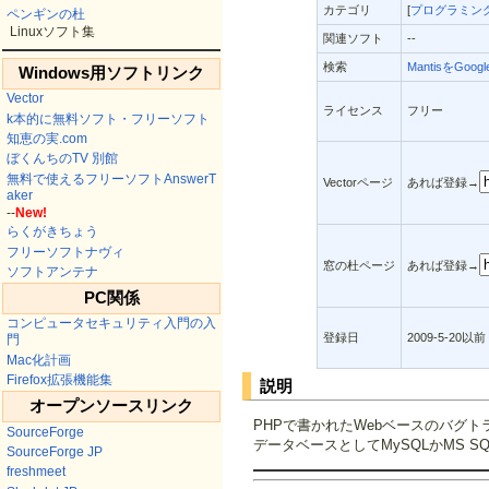
カテゴリ
[
プログラミング
ペンギンの杜
Linuxソフト集
関連ソフト
--
検索
MantisをGoo
Windows用ソフトリンク
Vector
ライセンス
フリー
k本的に無料ソフト・フリーソフト
知恵の実.com
ぼくんちのTV 別館
無料で使えるフリーソフトAnswerT
Vectorページ
あれば登録→
aker
--
New!
らくがきちょう
フリーソフトナヴィ
窓の杜ページ
あれば登録→
ソフトアンテナ
PC関係
コンピュータセキュリティ入門の入
登録日
2009-5-20以前
門
Mac化計画
Firefox拡張機能集
説明
オープンソースリンク
PHPで書かれたWebベースのバグ
SourceForge
データベースとしてMySQLかMS SQL
SourceForge JP
freshmeet