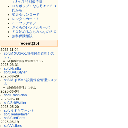
＋3ヶ月 特別優待版
ロリポップ！なら月々２６３
円から
楽天ダウンロード
レンタルカート！
イーブックオフ
さくらのレンタルサーバ
ＦＸ始めるならみんなのＦＸ
無料保険相談
recent(15)
2025-11-04
soft/MＱUSv51設備保全管理シス
テム
MQUS設備保全管理システム
2025-08-31
soft/Nyzilla
soft/DVDStyler
2025-08-29
soft/MＱUSv５設備保全管理システ
ム
設備保全管理システム
2025-06-04
soft/CrashPlan
2025-05-30
soft/SH8Writer
2025-05-20
soft/うずらフォント
soft/TeamPlayer
soft/CurrPorts
2025-05-19
soft/Visitors