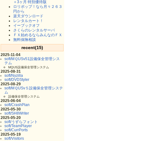
＋3ヶ月 特別優待版
ロリポップ！なら月々２６３
円から
楽天ダウンロード
レンタルカート！
イーブックオフ
さくらのレンタルサーバ
ＦＸ始めるならみんなのＦＸ
無料保険相談
recent(15)
2025-11-04
soft/MＱUSv51設備保全管理シス
テム
MQUS設備保全管理システム
2025-08-31
soft/Nyzilla
soft/DVDStyler
2025-08-29
soft/MＱUSv５設備保全管理システ
ム
設備保全管理システム
2025-06-04
soft/CrashPlan
2025-05-30
soft/SH8Writer
2025-05-20
soft/うずらフォント
soft/TeamPlayer
soft/CurrPorts
2025-05-19
soft/Visitors