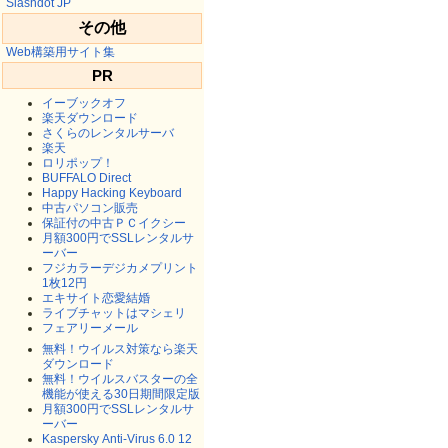
Slashdot JP
その他
Web構築用サイト集
PR
イーブックオフ
楽天ダウンロード
さくらのレンタルサーバ
楽天
ロリポップ！
BUFFALO Direct
Happy Hacking Keyboard
中古パソコン販売
保証付の中古ＰＣイクシー
月額300円でSSLレンタルサ
ーバー
フジカラーデジカメプリント
1枚12円
エキサイト恋愛結婚
ライブチャットはマシェリ
フェアリーメール
無料！ウイルス対策なら楽天
ダウンロード
無料！ウイルスバスターの全
機能が使える30日期間限定版
月額300円でSSLレンタルサ
ーバー
Kaspersky Anti-Virus 6.0 12