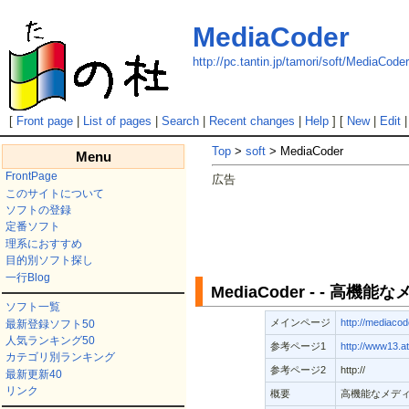
MediaCoder
http://pc.tantin.jp/tamori/soft/MediaCoder
[
Front page
|
List of pages
|
Search
|
Recent changes
|
Help
] [
New
|
Edit
Top
>
soft
> MediaCoder
Menu
FrontPage
広告
このサイトについて
ソフトの登録
定番ソフト
理系におすすめ
目的別ソフト探し
一行Blog
MediaCoder - - 高
ソフト一覧
メインページ
http://mediacod
最新登録ソフト50
人気ランキング50
参考ページ1
http://www13.at
カテゴリ別ランキング
参考ページ2
http://
最新更新40
リンク
概要
高機能なメデ