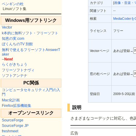
カテゴリ
[
画像・音楽・
ペンギンの杜
Linuxソフト集
関連ソフト
--
検索
MediaCoder
Windows用ソフトリンク
Vector
ライセンス
フリー
k本的に無料ソフト・フリーソフト
知恵の実.com
ぼくんちのTV 別館
無料で使えるフリーソフトAnswerT
Vectorページ
あれば登録→
aker
--
New!
らくがきちょう
フリーソフトナヴィ
窓の杜ページ
あれば登録→
ソフトアンテナ
PC関係
コンピュータセキュリティ入門の入
登録日
2009-5-20以前
門
Mac化計画
Firefox拡張機能集
説明
オープンソースリンク
さまざまなコーデックに対応し、色
SourceForge
SourceForge JP
freshmeet
広告