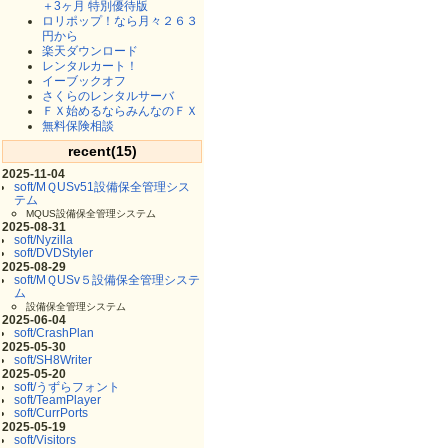
＋3ヶ月 特別優待版
ロリポップ！なら月々２６３
円から
楽天ダウンロード
レンタルカート！
イーブックオフ
さくらのレンタルサーバ
ＦＸ始めるならみんなのＦＸ
無料保険相談
recent(15)
2025-11-04
soft/MＱUSv51設備保全管理シス
テム
MQUS設備保全管理システム
2025-08-31
soft/Nyzilla
soft/DVDStyler
2025-08-29
soft/MＱUSv５設備保全管理システ
ム
設備保全管理システム
2025-06-04
soft/CrashPlan
2025-05-30
soft/SH8Writer
2025-05-20
soft/うずらフォント
soft/TeamPlayer
soft/CurrPorts
2025-05-19
soft/Visitors