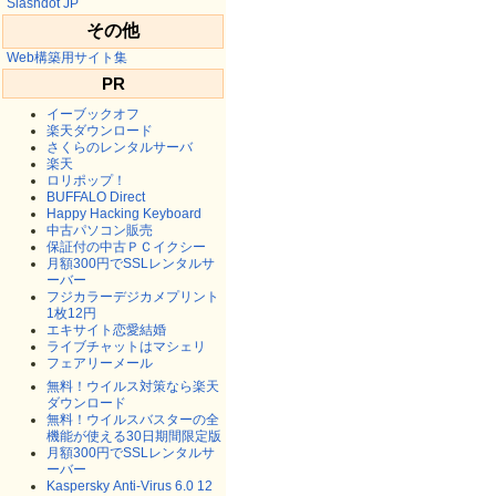
Slashdot JP
その他
Web構築用サイト集
PR
イーブックオフ
楽天ダウンロード
さくらのレンタルサーバ
楽天
ロリポップ！
BUFFALO Direct
Happy Hacking Keyboard
中古パソコン販売
保証付の中古ＰＣイクシー
月額300円でSSLレンタルサ
ーバー
フジカラーデジカメプリント
1枚12円
エキサイト恋愛結婚
ライブチャットはマシェリ
フェアリーメール
無料！ウイルス対策なら楽天
ダウンロード
無料！ウイルスバスターの全
機能が使える30日期間限定版
月額300円でSSLレンタルサ
ーバー
Kaspersky Anti-Virus 6.0 12