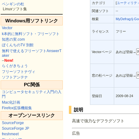
カテゴリ
[
ユーティリティ
ペンギンの杜
Linuxソフト集
関連ソフト
--
検索
MyDefragをG
Windows用ソフトリンク
Vector
ライセンス
フリー
k本的に無料ソフト・フリーソフト
知恵の実.com
ぼくんちのTV 別館
無料で使えるフリーソフトAnswerT
Vectorページ
あれば登録→
aker
--
New!
らくがきちょう
フリーソフトナヴィ
窓の杜ページ
あれば登録→
ソフトアンテナ
PC関係
コンピュータセキュリティ入門の入
登録日
2009-08-24
門
Mac化計画
Firefox拡張機能集
説明
オープンソースリンク
高速で強力なデフラグソフト
SourceForge
SourceForge JP
広告
freshmeet