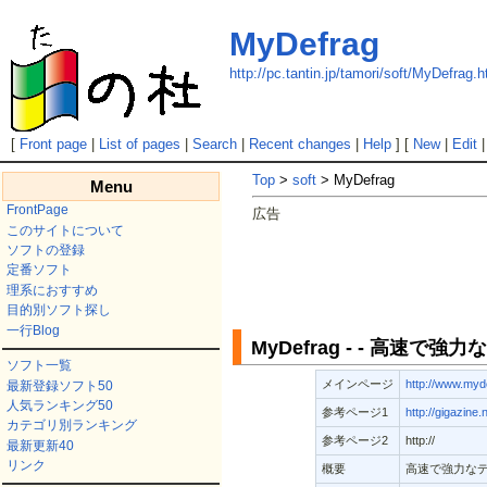
MyDefrag
http://pc.tantin.jp/tamori/soft/MyDefrag.h
[
Front page
|
List of pages
|
Search
|
Recent changes
|
Help
] [
New
|
Edit
Top
>
soft
> MyDefrag
Menu
FrontPage
広告
このサイトについて
ソフトの登録
定番ソフト
理系におすすめ
目的別ソフト探し
一行Blog
MyDefrag - - 高速で
ソフト一覧
メインページ
http://www.myd
最新登録ソフト50
人気ランキング50
参考ページ1
http://gigazin
カテゴリ別ランキング
参考ページ2
http://
最新更新40
リンク
概要
高速で強力な