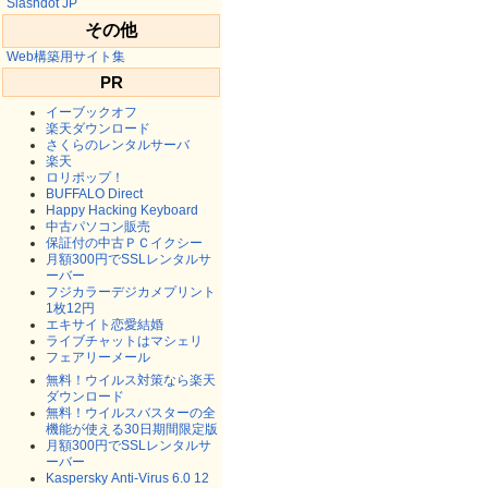
Slashdot JP
その他
Web構築用サイト集
PR
イーブックオフ
楽天ダウンロード
さくらのレンタルサーバ
楽天
ロリポップ！
BUFFALO Direct
Happy Hacking Keyboard
中古パソコン販売
保証付の中古ＰＣイクシー
月額300円でSSLレンタルサ
ーバー
フジカラーデジカメプリント
1枚12円
エキサイト恋愛結婚
ライブチャットはマシェリ
フェアリーメール
無料！ウイルス対策なら楽天
ダウンロード
無料！ウイルスバスターの全
機能が使える30日期間限定版
月額300円でSSLレンタルサ
ーバー
Kaspersky Anti-Virus 6.0 12