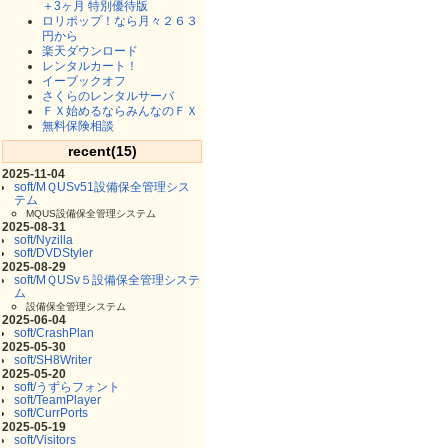
＋3ヶ月 特別優待版
ロリポップ！なら月々２６３
円から
楽天ダウンロード
レンタルカート！
イーブックオフ
さくらのレンタルサーバ
ＦＸ始めるならみんなのＦＸ
無料保険相談
recent(15)
2025-11-04
soft/MＱUSv51設備保全管理シス
テム
MQUS設備保全管理システム
2025-08-31
soft/Nyzilla
soft/DVDStyler
2025-08-29
soft/MＱUSv５設備保全管理システ
ム
設備保全管理システム
2025-06-04
soft/CrashPlan
2025-05-30
soft/SH8Writer
2025-05-20
soft/うずらフォント
soft/TeamPlayer
soft/CurrPorts
2025-05-19
soft/Visitors