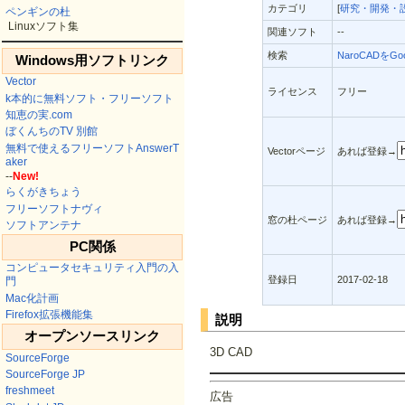
カテゴリ
[
研究・開発・設
ペンギンの杜
Linuxソフト集
関連ソフト
--
検索
NaroCADをGo
Windows用ソフトリンク
Vector
ライセンス
フリー
k本的に無料ソフト・フリーソフト
知恵の実.com
ぼくんちのTV 別館
無料で使えるフリーソフトAnswerT
Vectorページ
あれば登録→
aker
--
New!
らくがきちょう
フリーソフトナヴィ
窓の杜ページ
あれば登録→
ソフトアンテナ
PC関係
コンピュータセキュリティ入門の入
登録日
2017-02-18
門
Mac化計画
Firefox拡張機能集
説明
オープンソースリンク
3D CAD
SourceForge
SourceForge JP
freshmeet
広告