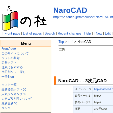
NaroCAD
http://pc.tantin.jp/tamori/soft/NaroCAD.h
[
Front page
|
List of pages
|
Search
|
Recent changes
|
Help
] [
New
|
Edit
Top
>
soft
> NaroCAD
Menu
FrontPage
広告
このサイトについて
ソフトの登録
定番ソフト
理系におすすめ
目的別ソフト探し
一行Blog
NaroCAD - - 3次元CAD
ソフト一覧
メインページ
http://narocad.
最新登録ソフト50
人気ランキング50
参考ページ1
http://
カテゴリ別ランキング
参考ページ2
http://
最新更新40
リンク
概要
3次元CAD