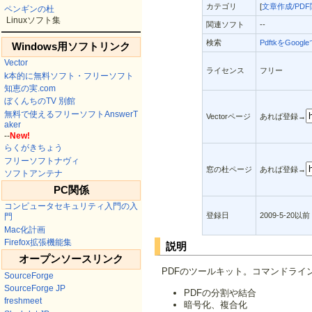
カテゴリ
[
文章作成/PD
ペンギンの杜
Linuxソフト集
関連ソフト
--
検索
PdftkをGoog
Windows用ソフトリンク
Vector
ライセンス
フリー
k本的に無料ソフト・フリーソフト
知恵の実.com
ぼくんちのTV 別館
無料で使えるフリーソフトAnswerT
Vectorページ
あれば登録→
aker
--
New!
らくがきちょう
フリーソフトナヴィ
窓の杜ページ
あれば登録→
ソフトアンテナ
PC関係
コンピュータセキュリティ入門の入
登録日
2009-5-20以前
門
Mac化計画
Firefox拡張機能集
説明
オープンソースリンク
PDFのツールキット。コマンドライ
SourceForge
SourceForge JP
PDFの分割や結合
freshmeet
暗号化、複合化