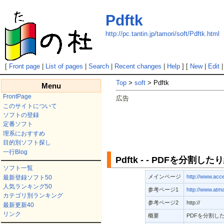
Pdftk
http://pc.tantin.jp/tamori/soft/Pdftk.html
[
Front page
|
List of pages
|
Search
|
Recent changes
|
Help
] [
New
|
Edit
Top
>
soft
> Pdftk
Menu
FrontPage
広告
このサイトについて
ソフトの登録
定番ソフト
理系におすすめ
目的別ソフト探し
一行Blog
Pdftk - - PDFを分割
ソフト一覧
メインページ
http://www.acc
最新登録ソフト50
人気ランキング50
参考ページ1
http://www.atmar
カテゴリ別ランキング
参考ページ2
http://
最新更新40
リンク
概要
PDFを分割し