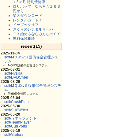
＋3ヶ月 特別優待版
ロリポップ！なら月々２６３
円から
楽天ダウンロード
レンタルカート！
イーブックオフ
さくらのレンタルサーバ
ＦＸ始めるならみんなのＦＸ
無料保険相談
recent(15)
2025-11-04
soft/MＱUSv51設備保全管理シス
テム
MQUS設備保全管理システム
2025-08-31
soft/Nyzilla
soft/DVDStyler
2025-08-29
soft/MＱUSv５設備保全管理システ
ム
設備保全管理システム
2025-06-04
soft/CrashPlan
2025-05-30
soft/SH8Writer
2025-05-20
soft/うずらフォント
soft/TeamPlayer
soft/CurrPorts
2025-05-19
soft/Visitors