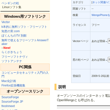
カテゴリ
[
ネット関連/
ペンギンの杜
Linuxソフト集
関連ソフト
--
検索
WengoPhone
Windows用ソフトリンク
Vector
ライセンス
フリー
k本的に無料ソフト・フリーソフト
知恵の実.com
ぼくんちのTV 別館
無料で使えるフリーソフトAnswerT
Vectorページ
あれば登録→
aker
--
New!
らくがきちょう
フリーソフトナヴィ
窓の杜ページ
あれば登録→
ソフトアンテナ
PC関係
コンピュータセキュリティ入門の入
登録日
2009-5-20以前
門
Mac化計画
Firefox拡張機能集
説明
オープンソースリンク
オープンソースのインターネット電
SourceForge
OpenWengoとも呼ばれる。
SourceForge JP
freshmeet