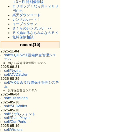
＋3ヶ月 特別優待版
ロリポップ！なら月々２６３
円から
楽天ダウンロード
レンタルカート！
イーブックオフ
さくらのレンタルサーバ
ＦＸ始めるならみんなのＦＸ
無料保険相談
recent(15)
2025-11-04
soft/MＱUSv51設備保全管理シス
テム
MQUS設備保全管理システム
2025-08-31
soft/Nyzilla
soft/DVDStyler
2025-08-29
soft/MＱUSv５設備保全管理システ
ム
設備保全管理システム
2025-06-04
soft/CrashPlan
2025-05-30
soft/SH8Writer
2025-05-20
soft/うずらフォント
soft/TeamPlayer
soft/CurrPorts
2025-05-19
soft/Visitors