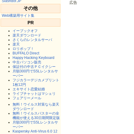
Slashdot JP
広告
その他
Web構築用サイト集
PR
イーブックオフ
楽天ダウンロード
さくらのレンタルサーバ
楽天
ロリポップ！
BUFFALO Direct
Happy Hacking Keyboard
中古パソコン販売
保証付の中古ＰＣイクシー
月額300円でSSLレンタルサ
ーバー
フジカラーデジカメプリント
1枚12円
エキサイト恋愛結婚
ライブチャットはマシェリ
フェアリーメール
無料！ウイルス対策なら楽天
ダウンロード
無料！ウイルスバスターの全
機能が使える30日期間限定版
月額300円でSSLレンタルサ
ーバー
Kaspersky Anti-Virus 6.0 12