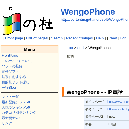
WengoPhone
http://pc.tantin.jp/tamori/soft/WengoPho
[
Front page
|
List of pages
|
Search
|
Recent changes
|
Help
] [
New
|
Edit
Top
>
soft
> WengoPhone
Menu
FrontPage
広告
このサイトについて
ソフトの登録
定番ソフト
理系におすすめ
目的別ソフト探し
一行Blog
WengoPhone - - IP電話
ソフト一覧
メインページ
http://www.ope
最新登録ソフト50
人気ランキング50
参考ページ1
http://opentech
カテゴリ別ランキング
参考ページ2
http://
最新更新40
リンク
概要
IP電話