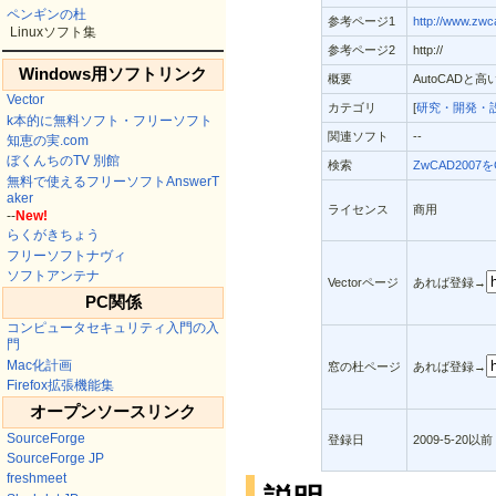
ペンギンの杜
参考ページ1
http://www.zwc
Linuxソフト集
参考ページ2
http://
Windows用ソフトリンク
概要
AutoCAD
Vector
カテゴリ
[
研究・開発・設
k本的に無料ソフト・フリーソフト
関連ソフト
--
知恵の実.com
ぼくんちのTV 別館
検索
ZwCAD2007を
無料で使えるフリーソフトAnswerT
aker
ライセンス
商用
--
New!
らくがきちょう
フリーソフトナヴィ
ソフトアンテナ
Vectorページ
あれば登録→
PC関係
コンピュータセキュリティ入門の入
門
Mac化計画
窓の杜ページ
あれば登録→
Firefox拡張機能集
オープンソースリンク
SourceForge
登録日
2009-5-20以前
SourceForge JP
freshmeet