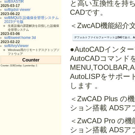
と高い互換性を持ち
soft/XASTIR
2025-03-17
soft/gdsii viewer
CADです。
2023-06-22
soft/MQUS 設備保全管理システム
2023デモ版
＜ZwcAD機能紹介
生産設備の課題解決を目指した設備保
全管理システム
2023-03-06
soft/sweet home 3d
デフォルトファイルフォーマットはDWGであり、Aut
2023-02-22
soft/AnyViewer
●AutoCADイン
Windows用のリモートデスクトップソ
フトウェア
AutoCADコマンド
Counter
MENU,TOOLBA
Counter: 11382,today: 1,yesterday: 1
AutoLISPをサポ
します 。
＜ZwCAD Plus
ション搭載 ADS
＜ZwCAD Pro 
ション搭載 ADSアプリ