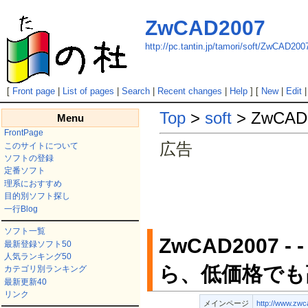
ZwCAD2007
http://pc.tantin.jp/tamori/soft/ZwCAD200
[
Front page
|
List of pages
|
Search
|
Recent changes
|
Help
] [
New
|
Edit
Top
>
soft
> ZwCAD
Menu
FrontPage
広告
このサイトについて
ソフトの登録
定番ソフト
理系におすすめ
目的別ソフト探し
一行Blog
ソフト一覧
ZwCAD2007 
最新登録ソフト50
人気ランキング50
ら、低価格でも
カテゴリ別ランキング
最新更新40
リンク
メインページ
http://www.zwc