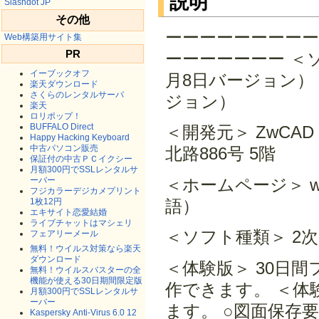
説明
Slashdot JP
その他
ーーーーーーーーー
Web構築用サイト集
PR
ーーーーーーー ＜ソフ
イーブックオフ
月8日バージョン） Z
楽天ダウンロード
さくらのレンタルサーバ
ジョン）
楽天
ロリポップ！
BUFFALO Direct
＜開発元＞ ZwCAD
Happy Hacking Keyboard
中古パソコン販売
北路886号 5階
保証付の中古ＰＣイクシー
月額300円でSSLレンタルサ
ーバー
＜ホームページ＞ www.
フジカラーデジカメプリント
1枚12円
語）
エキサイト恋愛結婚
ライブチャットはマシェリ
＜ソフト種類＞ 2次
フェアリーメール
無料！ウイルス対策なら楽天
ダウンロード
＜体験版＞ 30日
無料！ウイルスバスターの全
機能が使える30日期間限定版
作できます。 ＜体
月額300円でSSLレンタルサ
ーバー
ます。 ○図面保存
Kaspersky Anti-Virus 6.0 12