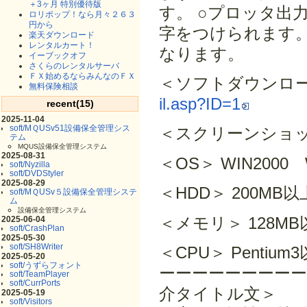
＋3ヶ月 特別優待版
す。 ○プロッタ出
ロリポップ！なら月々２６３
円から
字をつけられます。
楽天ダウンロード
レンタルカート！
なります。
イーブックオフ
さくらのレンタルサーバ
ＦＸ始めるならみんなのＦＸ
＜ソフトダウンロ
無料保険相談
il.asp?ID=1
recent(15)
2025-11-04
soft/MＱUSv51設備保全管理シス
＜スクリーンショッ
テム
MQUS設備保全管理システム
2025-08-31
＜OS＞ WIN2000 
soft/Nyzilla
soft/DVDStyler
2025-08-29
＜HDD＞ 200MB以
soft/MＱUSv５設備保全管理システ
ム
設備保全管理システム
＜メモリ＞ 128M
2025-06-04
soft/CrashPlan
2025-05-30
soft/SH8Writer
＜CPU＞ Pent
2025-05-20
soft/うずらフォント
ーーーーーーーーー
soft/TeamPlayer
soft/CurrPorts
介タイト
2025-05-19
soft/Visitors