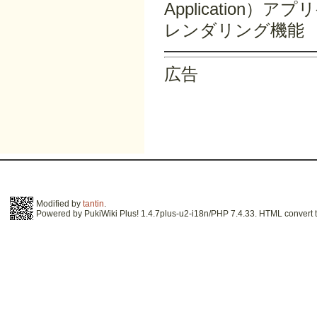
Application）
レンダリング機能
広告
Modified by
tantin
.
Powered by PukiWiki Plus! 1.4.7plus-u2-i18n/PHP 7.4.33. HTML convert t