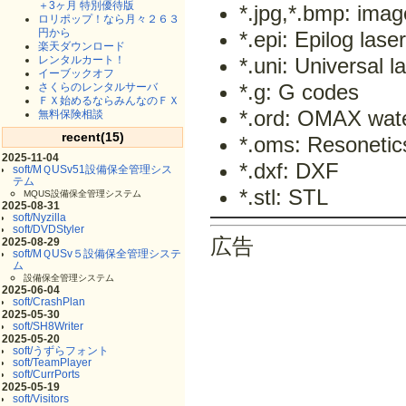
＋3ヶ月 特別優待版
*.jpg,*.bmp: ima
ロリポップ！なら月々２６３
円から
*.epi: Epilog lase
楽天ダウンロード
レンタルカート！
*.uni: Universal l
イーブックオフ
*.g: G codes
さくらのレンタルサーバ
ＦＸ始めるならみんなのＦＸ
*.ord: OMAX water
無料保険相談
recent(15)
*.oms: Resonetic
2025-11-04
*.dxf: DXF
soft/MＱUSv51設備保全管理シス
テム
*.stl: STL
MQUS設備保全管理システム
2025-08-31
soft/Nyzilla
soft/DVDStyler
広告
2025-08-29
soft/MＱUSv５設備保全管理システ
ム
設備保全管理システム
2025-06-04
soft/CrashPlan
2025-05-30
soft/SH8Writer
2025-05-20
soft/うずらフォント
soft/TeamPlayer
soft/CurrPorts
2025-05-19
soft/Visitors