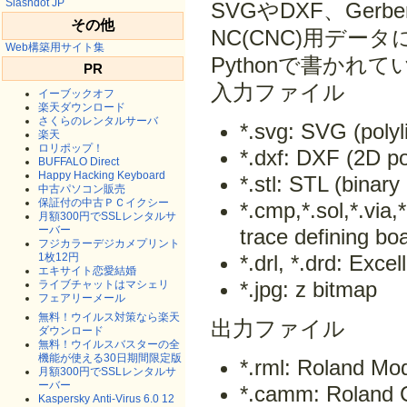
Slashdot JP
SVGやDXF、Ger
その他
NC(CNC)用デー
Web構築用サイト集
Pythonで書かれて
PR
入力ファイル
イーブックオフ
楽天ダウンロード
さくらのレンタルサーバ
*.svg: SVG (polyl
楽天
ロリポップ！
*.dxf: DXF (2D p
BUFFALO Direct
Happy Hacking Keyboard
*.stl: STL (binar
中古パソコン販売
保証付の中古ＰＣイクシー
*.cmp,*.sol,*.via
月額300円でSSLレンタルサ
ーバー
trace defining b
フジカラーデジカメプリント
1枚12円
*.drl, *.drd: Exce
エキサイト恋愛結婚
*.jpg: z bitmap
ライブチャットはマシェリ
フェアリーメール
無料！ウイルス対策なら楽天
出力ファイル
ダウンロード
無料！ウイルスバスターの全
機能が使える30日期間限定版
*.rml: Roland Mo
月額300円でSSLレンタルサ
ーバー
*.camm: Roland 
Kaspersky Anti-Virus 6.0 12