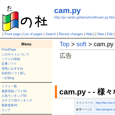
cam.py
http://pc.tantin.jp/tamori/soft/cam.py.htm
[
Front page
|
List of pages
|
Search
|
Recent changes
|
Help
] [
New
|
Edit
Top
>
soft
> cam.py
Menu
FrontPage
広告
このサイトについて
ソフトの登録
定番ソフト
理系におすすめ
目的別ソフト探し
一行Blog
ソフト一覧
cam.py - 
最新登録ソフト50
人気ランキング50
カテゴリ別ランキング
メインページ
http://fab.cba.m
最新更新40
参考ページ1
http://penguin.t
リンク