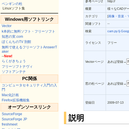
参考ページ2
http://
ペンギンの杜
Linuxソフト集
概要
様々なCADデ
カテゴリ
[
画像・音楽・
Windows用ソフトリンク
関連ソフト
--
Vector
k本的に無料ソフト・フリーソフト
検索
cam.pyをGoo
知恵の実.com
ぼくんちのTV 別館
ライセンス
フリー
無料で使えるフリーソフトAnswerT
aker
--
New!
らくがきちょう
Vectorページ
あれば登録→
フリーソフトナヴィ
ソフトアンテナ
PC関係
窓の杜ページ
あれば登録→
コンピュータセキュリティ入門の入
門
Mac化計画
Firefox拡張機能集
登録日
2009-07-13
オープンソースリンク
SourceForge
説明
SourceForge JP
freshmeet