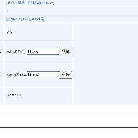
[
研究・開発・設計/CAD・CAM
]
--
gCAD3DをGoogleで検索
フリー
ージ
あれば登録→
ジ
あれば登録→
2010-11-15