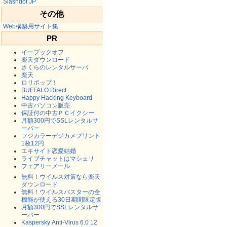
Slashdot JP
その他
Web構築用サイト集
PR
イーブックオフ
楽天ダウンロード
さくらのレンタルサーバ
楽天
ロリポップ！
BUFFALO Direct
Happy Hacking Keyboard
中古パソコン販売
保証付の中古ＰＣイクシー
月額300円でSSLレンタルサ
ーバー
フジカラーデジカメプリント
1枚12円
エキサイト恋愛結婚
ライブチャットはマシェリ
フェアリーメール
無料！ウイルス対策なら楽天
ダウンロード
無料！ウイルスバスターの全
機能が使える30日期間限定版
月額300円でSSLレンタルサ
ーバー
Kaspersky Anti-Virus 6.0 12