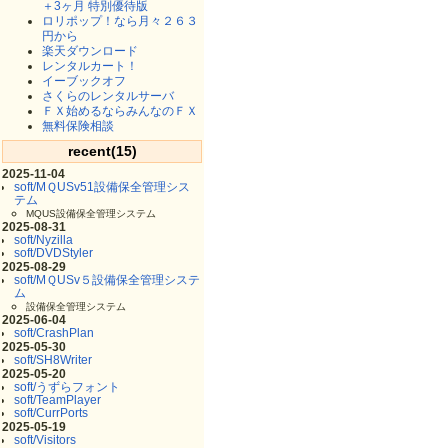
＋3ヶ月 特別優待版
ロリポップ！なら月々２６３
円から
楽天ダウンロード
レンタルカート！
イーブックオフ
さくらのレンタルサーバ
ＦＸ始めるならみんなのＦＸ
無料保険相談
recent(15)
2025-11-04
soft/MＱUSv51設備保全管理シス
テム
MQUS設備保全管理システム
2025-08-31
soft/Nyzilla
soft/DVDStyler
2025-08-29
soft/MＱUSv５設備保全管理システ
ム
設備保全管理システム
2025-06-04
soft/CrashPlan
2025-05-30
soft/SH8Writer
2025-05-20
soft/うずらフォント
soft/TeamPlayer
soft/CurrPorts
2025-05-19
soft/Visitors