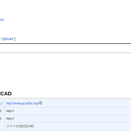
tml
|
Upload
]
元CAD
ジ
http://www.gcad3d.org/
1
http://
2
http://
フリーの3次元CAD