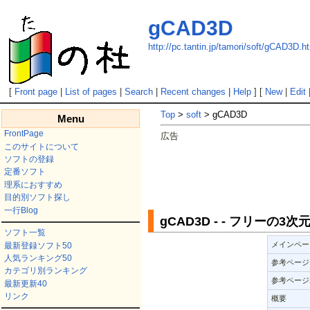
gCAD3D
http://pc.tantin.jp/tamori/soft/gCAD3D.h
[
Front page
|
List of pages
|
Search
|
Recent changes
|
Help
] [
New
|
Edit
Top
>
soft
> gCAD3D
Menu
FrontPage
広告
このサイトについて
ソフトの登録
定番ソフト
理系におすすめ
目的別ソフト探し
一行Blog
gCAD3D - - フリーの3次
ソフト一覧
メインペー
最新登録ソフト50
人気ランキング50
参考ページ
カテゴリ別ランキング
参考ページ
最新更新40
リンク
概要