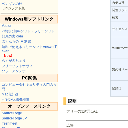
カテゴリ
ペンギンの杜
Linuxソフト集
関連ソフト
検索
Windows用ソフトリンク
Vector
ライセンス
k本的に無料ソフト・フリーソフト
知恵の実.com
ぼくんちのTV 別館
無料で使えるフリーソフトAnswerT
Vectorペ
aker
--
New!
らくがきちょう
フリーソフトナヴィ
窓の杜ペー
ソフトアンテナ
PC関係
コンピュータセキュリティ入門の入
登録日
門
Mac化計画
Firefox拡張機能集
説明
オープンソースリンク
フリーの3次元CAD
SourceForge
SourceForge JP
freshmeet
広告