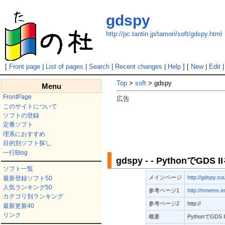
gdspy
http://pc.tantin.jp/tamori/soft/gdspy.html
[
Front page
|
List of pages
|
Search
|
Recent changes
|
Help
] [
New
|
Edit
Top
>
soft
> gdspy
Menu
FrontPage
広告
このサイトについて
ソフトの登録
定番ソフト
理系におすすめ
目的別ソフト探し
一行Blog
gdspy - - PythonでGD
ソフト一覧
メインページ
http://gdspy.so
最新登録ソフト50
人気ランキング50
参考ページ1
http://mnems.en
カテゴリ別ランキング
参考ページ2
http://
最新更新40
リンク
概要
PythonでGD