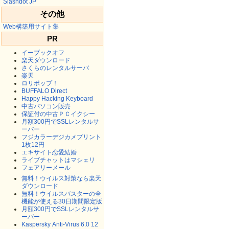
Slashdot JP
その他
Web構築用サイト集
PR
イーブックオフ
楽天ダウンロード
さくらのレンタルサーバ
楽天
ロリポップ！
BUFFALO Direct
Happy Hacking Keyboard
中古パソコン販売
保証付の中古ＰＣイクシー
月額300円でSSLレンタルサ
ーバー
フジカラーデジカメプリント
1枚12円
エキサイト恋愛結婚
ライブチャットはマシェリ
フェアリーメール
無料！ウイルス対策なら楽天
ダウンロード
無料！ウイルスバスターの全
機能が使える30日期間限定版
月額300円でSSLレンタルサ
ーバー
Kaspersky Anti-Virus 6.0 12