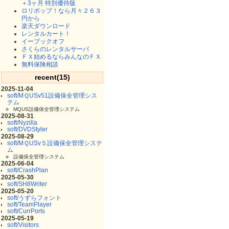
＋3ヶ月 特別優待版
ロリポップ！なら月々２６３
円から
楽天ダウンロード
レンタルカート！
イーブックオフ
さくらのレンタルサーバ
ＦＸ始めるならみんなのＦＸ
無料保険相談
recent(15)
2025-11-04
soft/MＱUSv51設備保全管理シス
テム
MQUS設備保全管理システム
2025-08-31
soft/Nyzilla
soft/DVDStyler
2025-08-29
soft/MＱUSv５設備保全管理システ
ム
設備保全管理システム
2025-06-04
soft/CrashPlan
2025-05-30
soft/SH8Writer
2025-05-20
soft/うずらフォント
soft/TeamPlayer
soft/CurrPorts
2025-05-19
soft/Visitors