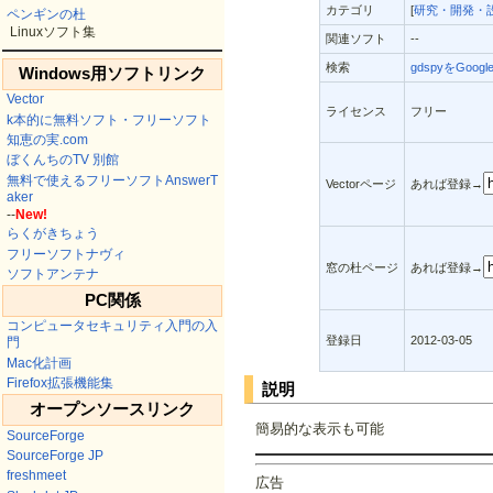
カテゴリ
[
研究・開発・
ペンギンの杜
Linuxソフト集
関連ソフト
--
検索
gdspyをGoog
Windows用ソフトリンク
Vector
ライセンス
フリー
k本的に無料ソフト・フリーソフト
知恵の実.com
ぼくんちのTV 別館
無料で使えるフリーソフトAnswerT
Vectorページ
あれば登録→
aker
--
New!
らくがきちょう
フリーソフトナヴィ
窓の杜ページ
あれば登録→
ソフトアンテナ
PC関係
コンピュータセキュリティ入門の入
登録日
2012-03-05
門
Mac化計画
Firefox拡張機能集
説明
オープンソースリンク
簡易的な表示も可能
SourceForge
SourceForge JP
freshmeet
広告