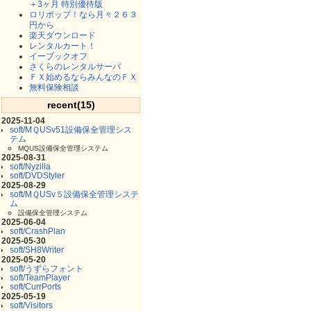
＋3ヶ月 特別優待版
ロリポップ！なら月々２６３
円から
楽天ダウンロード
レンタルカート！
イーブックオフ
さくらのレンタルサーバ
ＦＸ始めるならみんなのＦＸ
無料保険相談
recent(15)
2025-11-04
soft/MＱUSv51設備保全管理シス
テム
MQUS設備保全管理システム
2025-08-31
soft/Nyzilla
soft/DVDStyler
2025-08-29
soft/MＱUSv５設備保全管理システ
ム
設備保全管理システム
2025-06-04
soft/CrashPlan
2025-05-30
soft/SH8Writer
2025-05-20
soft/うずらフォント
soft/TeamPlayer
soft/CurrPorts
2025-05-19
soft/Visitors