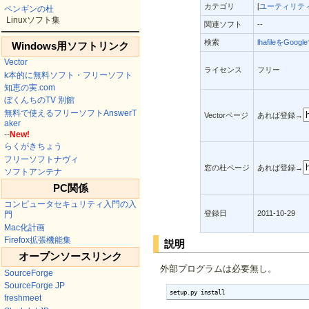
カテゴリ
[
ユーティリテ
ペンギンの杜
Linuxソフト集
関連ソフト
--
検索
lhafileをGoog
Windows用ソフトリンク
Vector
ライセンス
フリー
k本的に無料ソフト・フリーソフト
知恵の実.com
ぼくんちのTV 別館
無料で使えるフリーソフトAnswerT
Vectorページ
あれば登録→
aker
--
New!
らくがきちょう
フリーソフトナヴィ
窓の杜ページ
あれば登録→
ソフトアンテナ
PC関係
コンピュータセキュリティ入門の入
登録日
2011-10-29
門
Mac化計画
Firefox拡張機能集
説明
オープンソースリンク
外部プログラムは必要無し。
SourceForge
SourceForge JP
setup.py install
freshmeet