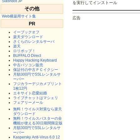
Slashdot JP
を実行してインストール
その他
Web構築用サイト集
広告
PR
イーブックオフ
楽天ダウンロード
さくらのレンタルサーバ
楽天
ロリポップ！
BUFFALO Direct
Happy Hacking Keyboard
中古パソコン販売
保証付の中古ＰＣイクシー
月額300円でSSLレンタルサ
ーバー
フジカラーデジカメプリント
1枚12円
エキサイト恋愛結婚
ライブチャットはマシェリ
フェアリーメール
無料！ウイルス対策なら楽天
ダウンロード
無料！ウイルスバスターの全
機能が使える30日期間限定版
月額300円でSSLレンタルサ
ーバー
Kaspersky Anti-Virus 6.0 12