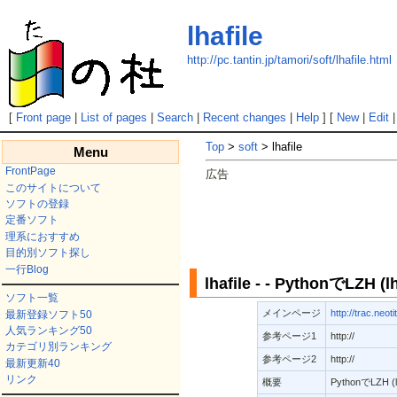
lhafile
http://pc.tantin.jp/tamori/soft/lhafile.html
[
Front page
|
List of pages
|
Search
|
Recent changes
|
Help
] [
New
|
Edit
Top
>
soft
> lhafile
Menu
FrontPage
広告
このサイトについて
ソフトの登録
定番ソフト
理系におすすめ
目的別ソフト探し
一行Blog
lhafile - - PythonでL
ソフト一覧
メインページ
http://trac.neoti
最新登録ソフト50
人気ランキング50
参考ページ1
http://
カテゴリ別ランキング
参考ページ2
http://
最新更新40
リンク
概要
PythonでLZH