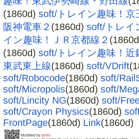
趣味！東武伊勢崎線・野田線
(1
(1860d)
soft/トレイン趣味！
阪神電車２
(1860d)
soft/ト
イン趣味！ＪＲ京都線２
(1860
(1860d)
soft/トレイン趣味！
東武東上線
(1860d)
soft/VDrift
(
soft/Robocode
(1860d)
soft/Rai
soft/Micropolis
(1860d)
soft/Meg
soft/Lincity NG
(1860d)
soft/Fre
soft/Crayon Physics
(1860d)
sof
FrontPage
(1860d)
Link
(1860d)
Modified by
tantin
.