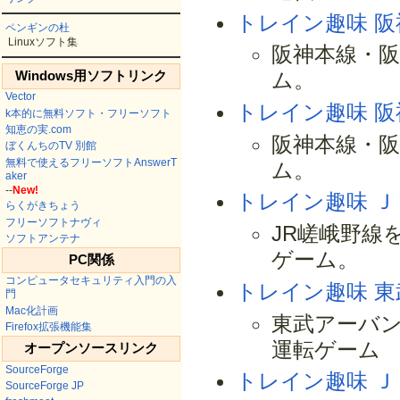
トレイン趣味 阪
ペンギンの杜
Linuxソフト集
阪神本線・
Windows用ソフトリンク
ム。
Vector
トレイン趣味 阪
k本的に無料ソフト・フリーソフト
知恵の実.com
阪神本線・
ぼくんちのTV 別館
無料で使えるフリーソフトAnswerT
ム。
aker
--
New!
トレイン趣味 Ｊ
らくがきちょう
フリーソフトナヴィ
JR嵯峨野線
ソフトアンテナ
ゲーム。
PC関係
コンピュータセキュリティ入門の入
トレイン趣味 
門
Mac化計画
東武アーバン
Firefox拡張機能集
運転ゲーム
オープンソースリンク
SourceForge
トレイン趣味 
SourceForge JP