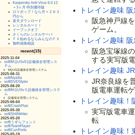
Kaspersky Anti-Virus 6.0 12
＋3ヶ月 特別優待版
トレイン趣味 阪
ロリポップ！なら月々２６３
円から
阪急神戸線を
楽天ダウンロード
レンタルカート！
ゲーム。
イーブックオフ
さくらのレンタルサーバ
トレイン趣味 阪
ＦＸ始めるならみんなのＦＸ
無料保険相談
阪急宝塚線の
recent(15)
2025-11-04
する実写版
soft/MＱUSv51設備保全管理シス
テム
トレイン趣味 J
MQUS設備保全管理システム
2025-08-31
soft/Nyzilla
JR奈良線を
soft/DVDStyler
2025-08-29
版電車運転
soft/MＱUSv５設備保全管理システ
ム
設備保全管理システム
トレイン趣味！
2025-06-04
soft/CrashPlan
実写版電車運
2025-05-30
soft/SH8Writer
2025-05-20
転
soft/うずらフォント
soft/TeamPlayer
トレイン趣味！
soft/CurrPorts
2025-05-19