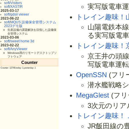
soft/Visitors
実写版電車運
soft/XASTIR
2025-03-17
soft/gdsii viewer
トレイン趣味！
2023-06-22
soft/MQUS 設備保全管理システム
山陽電鉄本
2023デモ版
生産設備の課題解決を目指した設備保
る実写版電
全管理システム
2023-03-06
soft/sweet home 3d
トレイン趣味！
2023-02-22
soft/AnyViewer
Windows用のリモートデスクトップソ
京王井の頭線
フトウェア
Counter
写版電車運
Counter: 12748,today: 1,yesterday: 1
OpenSSN
(フリ
潜水艦戦略
MegaGlest
(フリ
3次元のリア
トレイン趣味！
JR飯田線の