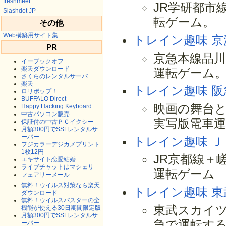
freshmeet
JR学研都市
Slashdot JP
転ゲーム。
その他
Web構築用サイト集
トレイン趣味 京
PR
京急本線品川
イーブックオフ
楽天ダウンロード
運転ゲーム
さくらのレンタルサーバ
楽天
トレイン趣味 阪
ロリポップ！
BUFFALO Direct
映画の舞台と
Happy Hacking Keyboard
中古パソコン販売
実写版電車
保証付の中古ＰＣイクシー
月額300円でSSLレンタルサ
ーバー
トレイン趣味 
フジカラーデジカメプリント
1枚12円
JR京都線＋
エキサイト恋愛結婚
ライブチャットはマシェリ
運転ゲーム
フェアリーメール
無料！ウイルス対策なら楽天
トレイン趣味 
ダウンロード
無料！ウイルスバスターの全
東武スカイツ
機能が使える30日期間限定版
月額300円でSSLレンタルサ
急で運転す
ーバー