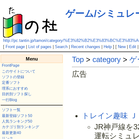
ゲーム/シミュレ
http://pc.tantin.jp/tamori/category/%E3%82%B2%E3%83%BC
[
Front page
|
List of pages
|
Search
|
Recent changes
|
Help
] [
New
|
Edit
Top
>
category
>
ゲ
Menu
FrontPage
このサイトについて
広告
ソフトの登録
定番ソフト
理系におすすめ
目的別ソフト探し
一行Blog
ソフト一覧
トレイン趣味 Ｊ
最新登録ソフト50
人気ランキング50
JR神戸線を
カテゴリ別ランキング
最新更新40
運転シミュ
リンク