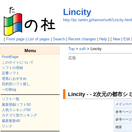
Lincity
http://pc.tantin.jp/tamori/soft/Lincity.htm
[
Front page
|
List of pages
|
Search
|
Recent changes
|
Help
] [
New
|
Edit
Top
>
soft
> Lincity
Menu
FrontPage
広告
このサイトについて
ソフトの登録
定番ソフト
理系におすすめ
目的別ソフト探し
一行Blog
Lincity - - 2次元の
ソフト一覧
メインペー
最新登録ソフト50
人気ランキング50
参考ページ
カテゴリ別ランキング
参考ページ
最新更新40
リンク
概要