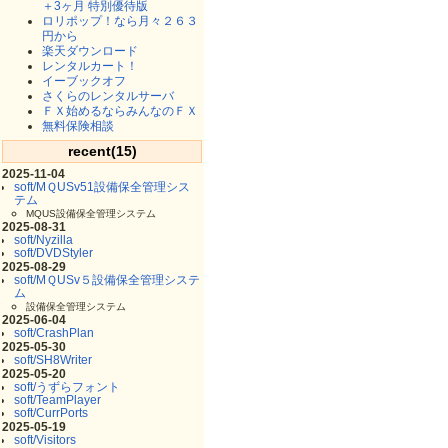
＋3ヶ月 特別優待版
ロリポップ！なら月々２６３
円から
楽天ダウンロード
レンタルカート！
イーブックオフ
さくらのレンタルサーバ
ＦＸ始めるならみんなのＦＸ
無料保険相談
recent(15)
2025-11-04
soft/MＱUSv51設備保全管理シス
テム
MQUS設備保全管理システム
2025-08-31
soft/Nyzilla
soft/DVDStyler
2025-08-29
soft/MＱUSv５設備保全管理システ
ム
設備保全管理システム
2025-06-04
soft/CrashPlan
2025-05-30
soft/SH8Writer
2025-05-20
soft/うずらフォント
soft/TeamPlayer
soft/CurrPorts
2025-05-19
soft/Visitors