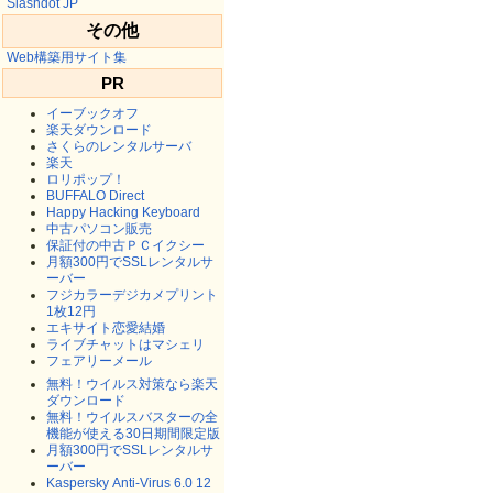
Slashdot JP
その他
Web構築用サイト集
PR
イーブックオフ
楽天ダウンロード
さくらのレンタルサーバ
楽天
ロリポップ！
BUFFALO Direct
Happy Hacking Keyboard
中古パソコン販売
保証付の中古ＰＣイクシー
月額300円でSSLレンタルサ
ーバー
フジカラーデジカメプリント
1枚12円
エキサイト恋愛結婚
ライブチャットはマシェリ
フェアリーメール
無料！ウイルス対策なら楽天
ダウンロード
無料！ウイルスバスターの全
機能が使える30日期間限定版
月額300円でSSLレンタルサ
ーバー
Kaspersky Anti-Virus 6.0 12