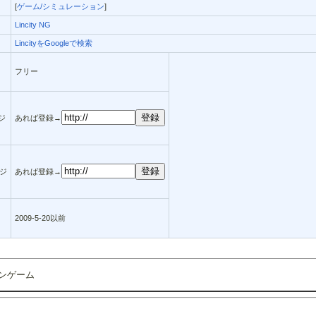
[
ゲーム/シミュレーション
]
Lincity NG
LincityをGoogleで検索
フリー
ージ
あれば登録→
ジ
あれば登録→
2009-5-20以前
ョンゲーム