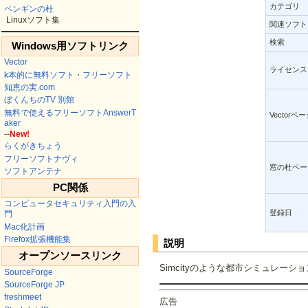
カテゴリ
ペンギンの杜
Linuxソフト集
関連ソフト
検索
Windows用ソフトリンク
Vector
ライセンス
k本的に無料ソフト・フリーソフト
知恵の実.com
ぼくんちのTV 別館
無料で使えるフリーソフトAnswerT
Vectorペ
aker
--
New!
らくがきちょう
フリーソフトナヴィ
窓の杜ペー
ソフトアンテナ
PC関係
コンピュータセキュリティ入門の入
登録日
門
Mac化計画
Firefox拡張機能集
説明
オープンソースリンク
Simcityのような都市シミュレーシ
SourceForge
SourceForge JP
freshmeet
広告