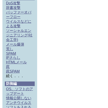
DoS攻撃
辞書攻撃
バッファーオバ
ーフロー
ウイルスなどに
よる攻撃
ソーシャルエン
ジニアリング(社
会工学)
メール爆弾
荒し
SPAM
IPさらし
HTMLメール
罠
罠SPAM
続く．．．
防御編
OS、ソフトのア
ップデート
情報公開しない
アンチウイルス
ソフトを入れる