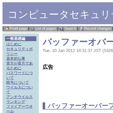
コンピュータセキュリ
[
Front page
|
List of pages
|
Search
|
Recent changes
一般基礎編
バッファーオバ
はじめに
セキュリティポ
Tue, 10 Jan 2012 14:31:37 JST (5326
リシー
基本的な事
貴方が貴方であ
広告
るために
パスワードにつ
いて
暗号について
ウイルスについ
て
アンチウイルス
ランキング
バッファーオーバーフロー(B
ファイアーウオ
ール