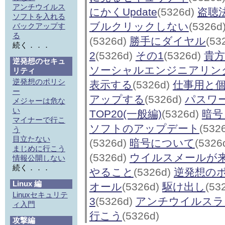
アンチウイルス
にかくUpdate
(5326d)
盗聴
ソフトを入れる
ブルクリックしない
(5326d
バックアップす
る
(5326d)
勝手にダイヤル
(53
続く．．．
2
(5326d)
その1
(5326d)
貴
逆発想のセキュ
ソーシャルエンジニアリング
リティ
逆発想のポリシ
表示する
(5326d)
仕事用と
ー
アップする
(5326d)
パスワ
メジャーは危な
い
TOP20(一般編)
(5326d)
暗号
マイナーで行こ
ソフトのアップデート
(532
う
目立たない
(5326d)
暗号について
(5326
まじめに行こう
(5326d)
ウイルスメールが
情報公開しない
続く．．．
やること
(5326d)
逆発想の
Linux 編
オール
(5326d)
駆け出し
(53
Linuxセキュリテ
3
(5326d)
アンチウイルスラ
ィ入門
行こう
(5326d)
攻撃編