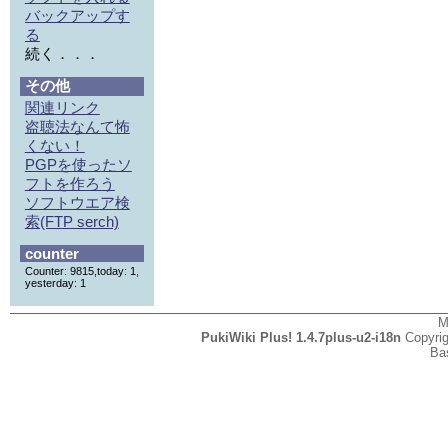
バックアップす
る
続く．．．
その他
関連リンク
盗聴法なんて怖
くない！
PGPを使ったソ
フトを作ろう
ソフトウエア検
索(FTP serch)
counter
Counter: 9815,today: 1,
yesterday: 1
M
PukiWiki Plus! 1.4.7plus-u2-i18n
Copyri
Ba