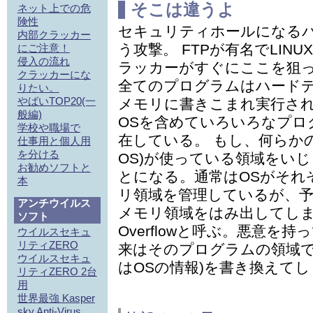
そこは違うよ
ネット上での危
険性
セキュリティホールになる
内部クラッカー
う攻撃。 FTPが有名でLI
にご注意！
侵入の流れ
ラッカーがすぐにここを狙
クラッカーにな
全てのプログラムはハード
りたい。
やばいTOP20(一
メモリに書きこまれ実行され
般編)
OSを含めていろいろなプロ
学校や職場で
在している。 もし、何らか
仕事用と個人用
を分ける
OS)が使っている領域をい
お勧めソフトと
とになる。通常はOSがそれ
本
リ領域を管理しているが、
アンチウイルス
メモリ領域をはみ出してしまう
ソフト
Overflowと呼ぶ。悪意を持ってB
ウイルスセキュ
リティZERO
来はそのプログラムの領域で
ウイルスセキュ
はOSの情報)を書き換えて
リティZERO 2台
用
世界最強 Kasper
sky Anti-Virus