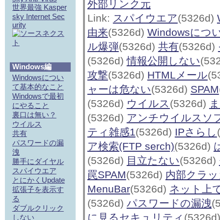
外部リンク元
世界最強 Kasper
sky Internet Sec
Link:
スパイウエア
(5326d)
urity
由来
(5326d)
Windowsに
ル爆弾
(5326d)
共有
(5326d)
(5326d)
情報公開しない
(53
Windows編
攻撃
(5326d)
HTMLメール
(5
Windowsについ
て基本的なこと
ャーは危ない
(5326d)
SPAM
Windowsで最初
(5326d)
ウイルス
(5326d)
ま
にやること
裏口は無い？
(5326d)
アンチウイルスソ
ウイルス
ティ雑感1
(5326d)
IPさらし
共有
パスワードの漏
ア検索(FTP serch)
(5326d)
洩
(5326d)
目立たない
(5326d)
勝手にダイヤル
スパイウエア
罠SPAM
(5326d)
内部クラッ
とにかくUpdate
MenuBar
(5326d)
ネット上
拡張子を表示す
る
(5326d)
パスワードの漏洩
(
ダブルクリック
に見るセキュリティ
(5326d
しない