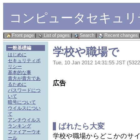
コンピュータセキュリ
[
Front page
|
List of pages
|
Search
|
Recent changes
一般基礎編
学校や職場で
はじめに
セキュリティポ
Tue, 10 Jan 2012 14:31:55 JST (5322
リシー
基本的な事
貴方が貴方であ
広告
るために
パスワードにつ
いて
暗号について
ウイルスについ
て
アンチウイルス
ばれたら大変
ランキング
ファイアーウオ
学校や職場からどこかのサ
ール