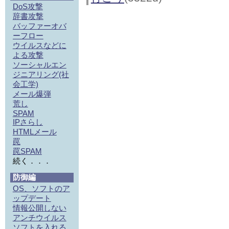
DoS攻撃
辞書攻撃
バッファーオバ
ーフロー
ウイルスなどに
よる攻撃
ソーシャルエン
ジニアリング(社
会工学)
メール爆弾
荒し
SPAM
IPさらし
HTMLメール
罠
罠SPAM
続く．．．
防御編
OS、ソフトのア
ップデート
情報公開しない
アンチウイルス
ソフトを入れる