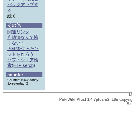
バックアップす
る
続く．．．
その他
関連リンク
盗聴法なんて怖
くない！
PGPを使ったソ
フトを作ろう
ソフトウエア検
索(FTP serch)
counter
Counter: 10636,today:
1,yesterday: 2
M
PukiWiki Plus! 1.4.7plus-u2-i18n
Copyri
Ba