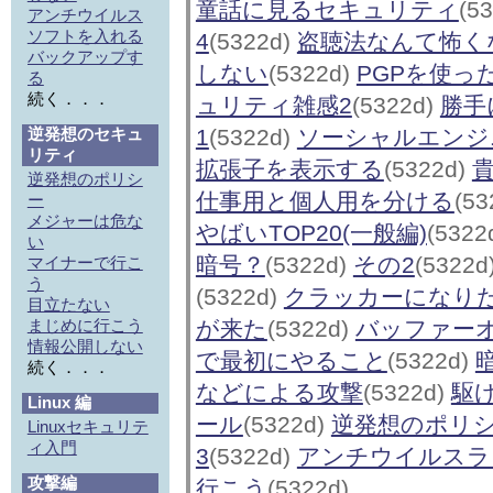
童話に見るセキュリティ
(5
アンチウイルス
ソフトを入れる
4
(5322d)
盗聴法なんて怖く
バックアップす
しない
(5322d)
PGPを使っ
る
続く．．．
ュリティ雑感2
(5322d)
勝手
逆発想のセキュ
1
(5322d)
ソーシャルエンジ
リティ
拡張子を表示する
(5322d)
逆発想のポリシ
仕事用と個人用を分ける
(53
ー
メジャーは危な
やばいTOP20(一般編)
(5322
い
暗号？
(5322d)
その2
(5322d
マイナーで行こ
う
(5322d)
クラッカーになり
目立たない
まじめに行こう
が来た
(5322d)
バッファー
情報公開しない
で最初にやること
(5322d)
続く．．．
などによる攻撃
(5322d)
駆
Linux 編
ール
(5322d)
逆発想のポリ
Linuxセキュリテ
ィ入門
3
(5322d)
アンチウイルスラ
攻撃編
行こう
(5322d)