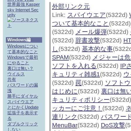
世界最強 Kasper
外部リンク元
sky Internet Sec
Link:
スパイウエア
(5322d)
urity
ついて基本的なこと
(5322d
(5322d)
メール爆弾
(5322d)
(5322d)
辞書攻撃
(5322d)
H
Windows編
Windowsについ
し
(5322d)
基本的な事
(5322
て基本的なこと
SPAM
(5322d)
メジャーは危
Windowsで最初
にやること
ソフトを入れる
(5322d)
IP
裏口は無い？
キュリティ雑感1
(5322d)
ウ
ウイルス
共有
(5322d)
罠
(5322d)
ソフトウエ
パスワードの漏
はじめに
(5322d)
裏口は無
洩
勝手にダイヤル
キュリティポリシー
(5322d
スパイウエア
とにかくUpdate
ッカーにご注意！
(5322d)
拡張子を表示す
連リンク
(5322d)
パスワー
る
ダブルクリック
MenuBar
(5322d)
DoS攻撃
(
しない