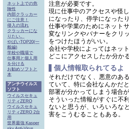
注意が必要です。
ネット上での危
険性
現に仕事中のアクセスや怪
内部クラッカー
になったり、停学になった
にご注意！
侵入の流れ
仕事や学業のためにネット
クラッカーにな
変なリンクやバナーをクリ
りたい。
をつけたほうがいい。
やばいTOP20(一
般編)
会社や学校によってはネッ
学校や職場で
どこにアクセスしたか分か
仕事用と個人用
を分ける
個人情報取られてるよ
お勧めソフトと
本
それだけでなく、悪意のあ
ていて、特に会社なんかだ
アンチウイルス
ソフト
部署が分かってしまう場合
ウイルスセキュ
そういった情報がすぐに不
リティZERO
ないと思うが、いろいろな
ウイルスセキュ
リティZERO 2台
害をこうむることもある。
用
世界最強 Kasper
sky Anti-Virus