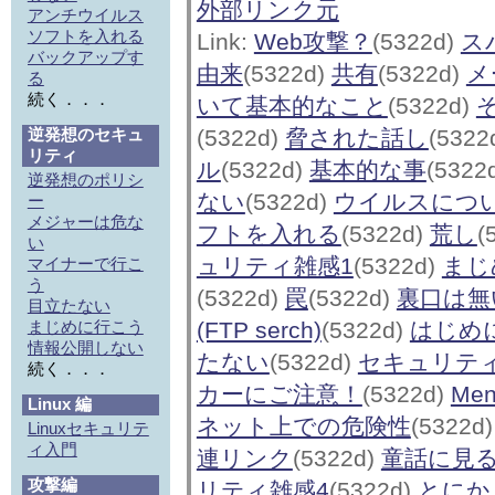
外部リンク元
アンチウイルス
ソフトを入れる
Link:
Web攻撃？
(5322d)
ス
バックアップす
由来
(5322d)
共有
(5322d)
メ
る
続く．．．
いて基本的なこと
(5322d)
逆発想のセキュ
(5322d)
脅された話し
(5322
リティ
ル
(5322d)
基本的な事
(5322
逆発想のポリシ
ない
(5322d)
ウイルスにつ
ー
メジャーは危な
フトを入れる
(5322d)
荒し
(
い
ュリティ雑感1
(5322d)
まじ
マイナーで行こ
う
(5322d)
罠
(5322d)
裏口は無
目立たない
まじめに行こう
(FTP serch)
(5322d)
はじめ
情報公開しない
たない
(5322d)
セキュリテ
続く．．．
カーにご注意！
(5322d)
Men
Linux 編
ネット上での危険性
(5322d
Linuxセキュリテ
ィ入門
連リンク
(5322d)
童話に見
攻撃編
リティ雑感4
(5322d)
とにかく