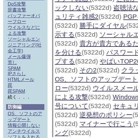
DoS攻撃
ックしない
(5322d)
盗聴法
辞書攻撃
バッファーオバ
ュリティ雑感2
(5322d)
PG
ーフロー
(5322d)
勝手にダイヤル
(53
ウイルスなどに
よる攻撃
示する
(5322d)
ソーシャルエ
ソーシャルエン
(5322d)
貴方が貴方である
ジニアリング(社
会工学)
を分ける
(5322d)
パスワー
メール爆弾
プする
(5322d)
やばいTOP2
荒し
SPAM
(5322d)
その2
(5322d)
クラ
IPさらし
OS、ソフトのアップデート
HTMLメール
罠
ロー
(5322d)
ウイルスメー
罠SPAM
による攻撃
(5322d)
Wind
続く．．．
号について
(5322d)
セキュ
防御編
OS、ソフトのア
(5322d)
逆発想のポリシー
(
ップデート
(5322d)
マイナーで行こう
(
情報公開しない
アンチウイルス
ング
(5322d)
ソフトを入れる