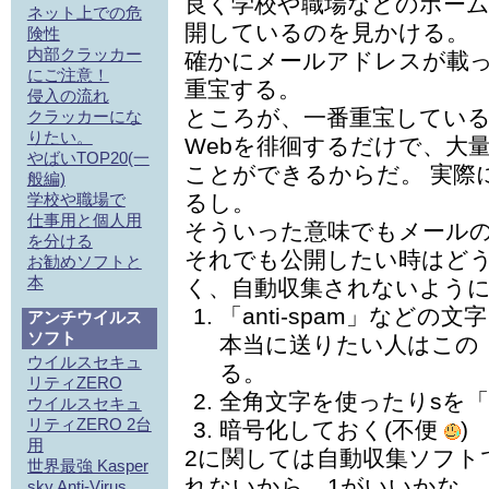
良く学校や職場などのホー
ネット上での危
開しているのを見かける。
険性
内部クラッカー
確かにメールアドレスが載
にご注意！
重宝する。
侵入の流れ
ところが、一番重宝してい
クラッカーにな
りたい。
Webを徘徊するだけで、大
やばいTOP20(一
ことができるからだ。 実際
般編)
学校や職場で
るし。
仕事用と個人用
そういった意味でもメール
を分ける
それでも公開したい時はどう
お勧めソフトと
本
く、自動収集されないように
「anti-spam」など
アンチウイルス
ソフト
本当に送りたい人はこの「a
ウイルスセキュ
る。
リティZERO
全角文字を使ったりsを
ウイルスセキュ
リティZERO 2台
暗号化しておく(不便
)
用
2に関しては自動収集ソフト
世界最強 Kasper
れないから、1がいいかな。
sky Anti-Virus