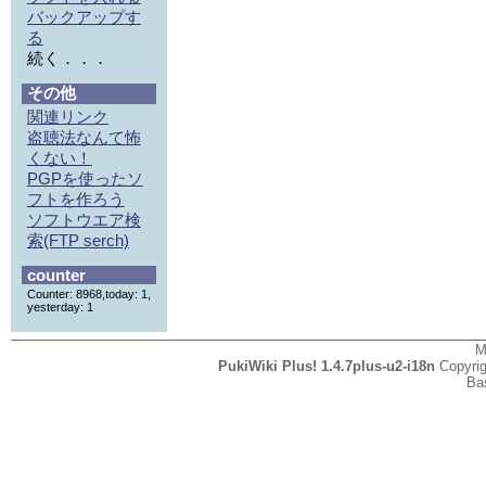
バックアップす
る
続く．．．
その他
関連リンク
盗聴法なんて怖
くない！
PGPを使ったソ
フトを作ろう
ソフトウエア検
索(FTP serch)
counter
Counter: 8968,today: 1,
yesterday: 1
M
PukiWiki Plus! 1.4.7plus-u2-i18n
Copyri
Ba