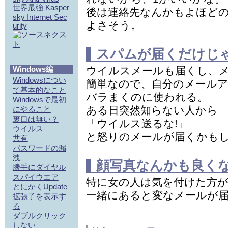
世界最強 Kasper
後は連絡先なんかもよほど
sky Internet Sec
よさそう。
urity
スパムが届くだけじ
Windows編
ウイルスメールも届くし、
Windowsについ
簡単なので、自分のメール
て基本的なこと
バラまくのに使われる。
Windowsで最初
ある日突然知らない人から
にやること
裏口は無い？
「ウイルス送るな!」
ウイルス
と怒りのメールが届くかもし
共有
パスワードの漏
洩
顔写真なんかも良く
勝手にダイヤル
スパイウエア
特に女の人は気を付けた方
とにかくUpdate
一緒にあると変なメールが
拡張子を表示す
る
ダブルクリック
しない