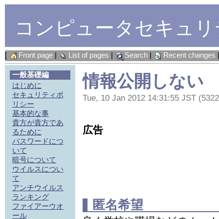
コンピュータセキュリ
[
Front page
|
List of pages
|
Search
|
Recent changes
一般基礎編
情報公開しない
はじめに
セキュリティポ
Tue, 10 Jan 2012 14:31:55 JST (5322
リシー
基本的な事
貴方が貴方であ
広告
るために
パスワードにつ
いて
暗号について
ウイルスについ
て
アンチウイルス
ランキング
匿名希望
ファイアーウオ
ール